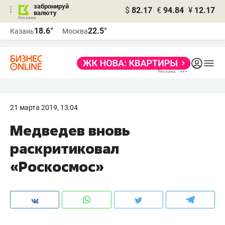
забронируй
$
82.17
€
94.84
¥
12.17
валюту
18.6°
22.5°
Казань
Москва
21 марта 2019, 13:04
Медведев вновь
раскритиковал
«Роскосмос»