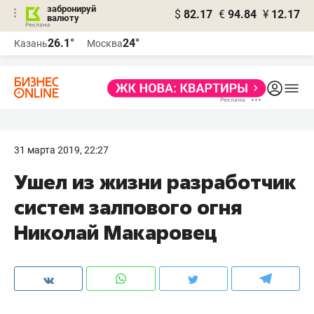
забронируй
$
82.17
€
94.84
¥
12.17
валюту
26.1°
24°
Казань
Москва
31 марта 2019, 22:27
Ушел из жизни разработчик
систем залпового огня
Николай Макаровец