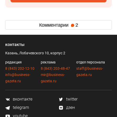
Комментарии
2
контакты
Казань, Лобачевского 10, корпус 2
редакция
реклама
отдел персонала
8 (843) 202-12-10
8 (843) 203-48-47
staff@business-
info@business-
mir@business-
gazeta.ru
gazeta.ru
gazeta.ru
вконтакте
twitter
telegram
дзен
youtube