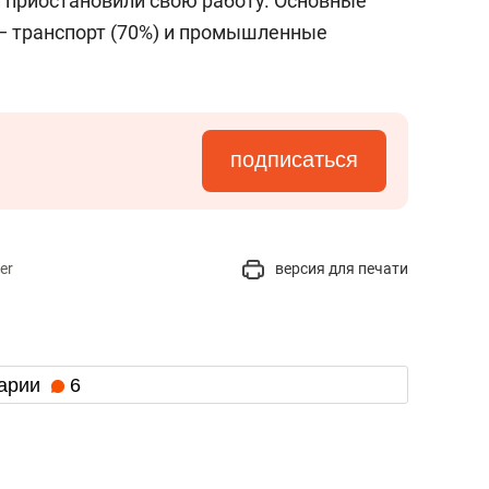
й приостановили свою работу. Основные
 — транспорт (70%) и промышленные
подписаться
er
версия для печати
арии
6