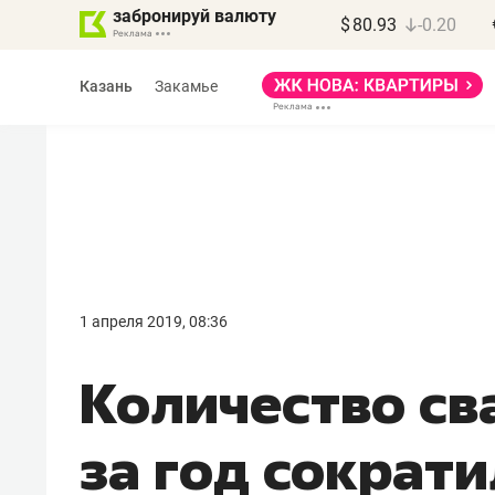
забронируй валюту
$
80.93
-0.20
Казань
Закамье
Василь Мазитов
МАРТ
1 апреля 2019, 08:36
«Не зная местных
Количество св
правил, бизнес может
потерять минимум
за год сократ
полгода»
Как бизнесу выйти на зарубежные