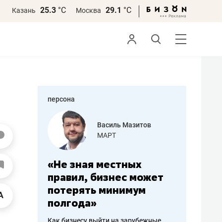
25.3
°С
29.1
°С
Казань
Москва
персона
еменова
Василь Мазитов
»
МАРТ
а: работа
«Не зная местных
«Мне лу
ечься
правил, бизнес может
не зара
вствовать
потерять минимум
чем пот
полгода»
репутац
пошиву
Как бизнесу выйти на зарубежные
Владелец от