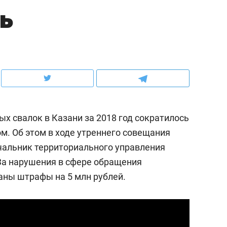
ь
ов и
о трехкратном росте цен, дотошных
школьной формы о конт
клиентах и чудных запросах мастеров
налогах и развитии без 
х свалок в Казани за 2018 год сократилось
ом. Об этом в ходе утреннего совещания
чальник территориального управления
 За нарушения в сфере обращения
аны штрафы на 5 млн рублей.
ндуем
Рекомендуем
мер до квартиры и Face
Опыт выживания в дик
сто ключа: какой будет
природе, работа
асность в ЖК «Нова»
с ментальным и физич