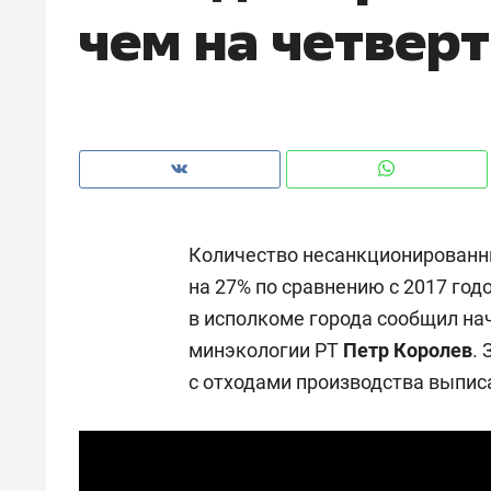
чем на четверт
рынки, почему надо знать аксакал
чем интересен Оман?
Количество несанкционированны
на 27% по сравнению с 2017 год
в исполкоме города сообщил на
минэкологии РТ
Петр Королев
.
с отходами производства выпис
Рекомендуем
Рекоме
Как ГК «МИР ГРУПП» и ВТБ
150 ка
создают оазис жилого
ID вме
комфорта под Казанью
безоп