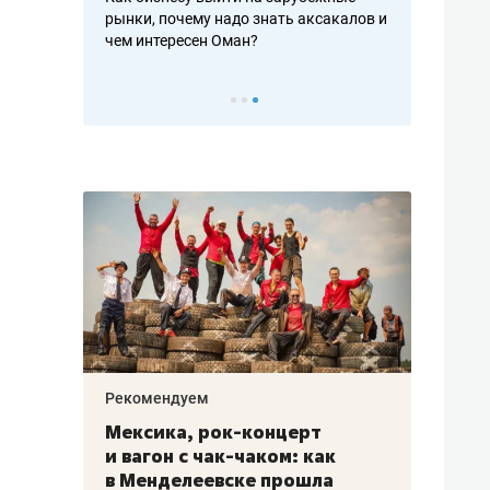
рафакте,
рынки, почему надо знать аксакалов и
о трехкратно
кредитов
чем интересен Оман?
клиентах и ч
Рекомендуем
Рекоме
ой
Мексика, рок-концерт
«Прор
и вагон с чак-чаком: как
30 ме
еским
в Менделеевске прошла
лечит