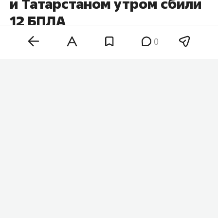
и Татарстаном утром сбили
12 БПЛА
0
Утром 9 августа над Татарстаном и
Башкортостаном уничтожили 12 БПЛА. Об этом
сообщили
в минобороны РФ.