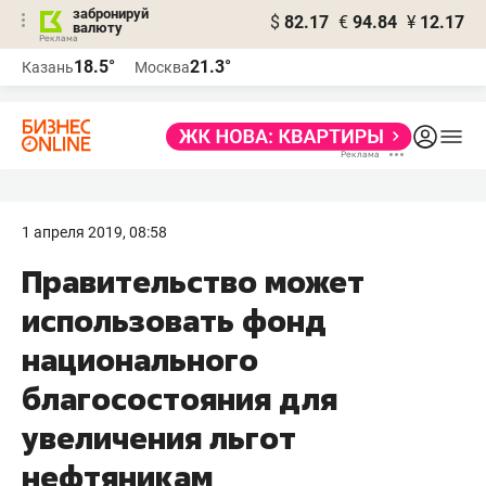
забронируй
$
82.17
€
94.84
¥
12.17
валюту
18.5°
21.3°
Казань
Москва
1 апреля 2019, 08:58
Правительство может
использовать фонд
национального
благосостояния для
увеличения льгот
нефтяникам