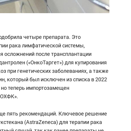
одобрила четыре препарата. Это
апии рака лимфатической системы,
ния осложнений после трансплантации
дантролен («ОнкоТаргет») для купирования
оз при генетических заболеваниях, а также
, который был исключен из списка в 2022
, но теперь импортозамещен
 ОХФК».
еще пять рекомендаций. Ключевое решение
стекана (AstraZeneca) для терапии рака
тный случай, так как ранее препараты не