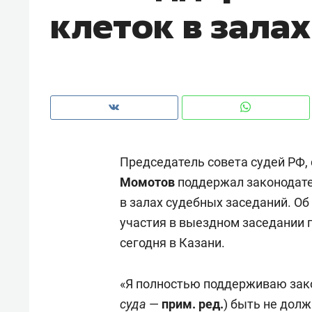
клеток в залах
рынки, почему надо знать аксакал
чем интересен Оман?
Председатель совета судей РФ,
Момотов
поддержал законодате
в залах судебных заседаний. О
участия в выездном заседании 
сегодня в Казани.
Рекомендуем
Рекоме
Как ГК «МИР ГРУПП» и ВТБ
150 ка
«Я полностью поддерживаю зако
создают оазис жилого
ID вме
суда
—
прим. ред.
) быть не дол
комфорта под Казанью
безоп