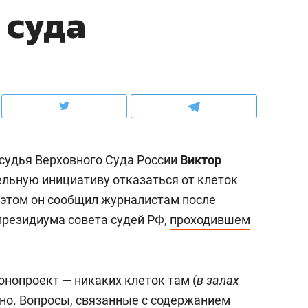
 суда
ов и
о трехкратном росте цен, дотошных
школьной формы о конт
клиентах и чудных запросах мастеров
налогах и развитии без 
 судья Верховного Суда России
Виктор
льную инициативу отказаться от клеток
б этом он сообщил журналистам после
президиума совета судей РФ,
проходившем
ндуем
Рекомендуем
мер до квартиры и Face
Опыт выживания в дик
нопроект — никаких клеток там (
в залах
сто ключа: какой будет
природе, работа
жно. Вопросы, связанные с содержанием
асность в ЖК «Нова»
с ментальным и физич