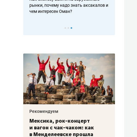
рафакте,
рынки, почему надо знать аксакалов и
о трехкратно
кредитов
чем интересен Оман?
клиентах и ч
Рекомендуем
Рекоме
ой
Мексика, рок-концерт
«Прор
и вагон с чак-чаком: как
30 ме
еским
в Менделеевске прошла
лечит