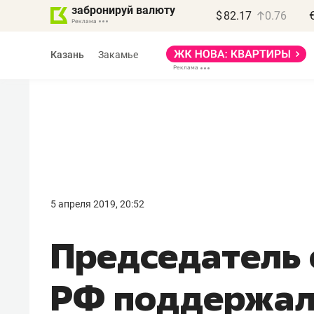
забронируй валюту
$
82.17
0.76
Казань
Закамье
Василь Мазитов
МАРТ
5 апреля 2019, 20:52
«Не зная местных
Председатель 
правил, бизнес может
потерять минимум
РФ поддержал 
полгода»
Как бизнесу выйти на зарубежные