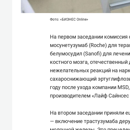
Фото: «БИЗНЕС Online»
На первом заседании комиссия 
мосунетузумаб (Roche) для тер
белумосудил (Sanofi) для лече
костного мозга, отечественный 
нежелательных реакций на нарк
сахароснижающий эртуглифлозин
году после ухода компании MSD
производителем «Лайф Сайнсес
На втором заседании приняли 
— включение трастузумаба дерук
молочной железы. Это прецеден