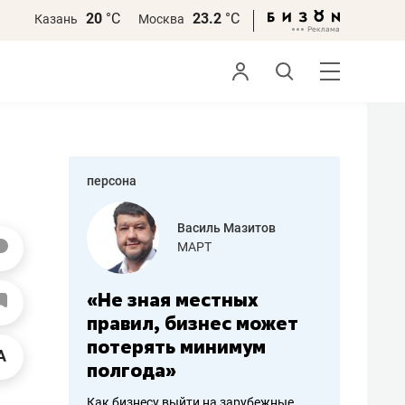
20
°С
23.2
°С
Казань
Москва
персона
еменова
Василь Мазитов
»
МАРТ
а: работа
«Не зная местных
«Мне лу
ечься
правил, бизнес может
не зара
вствовать
потерять минимум
чем пот
полгода»
репутац
пошиву
Как бизнесу выйти на зарубежные
Владелец от