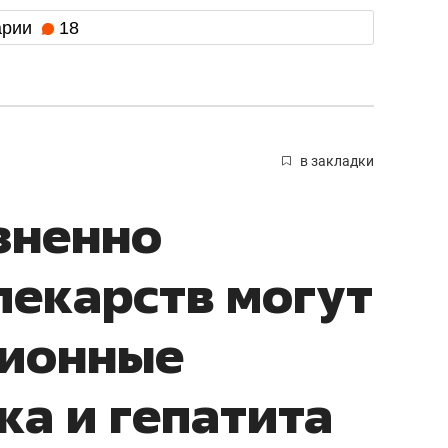
арии
18
в закладки
зненно
екарств могут
ционные
ка и гепатита