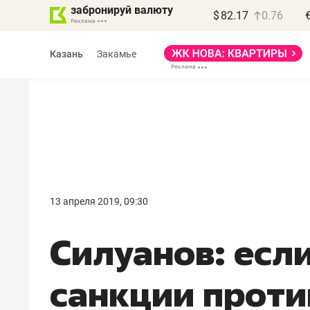
забронируй валюту
$
82.17
0.76
Казань
Закамье
Василь Мазитов
МАРТ
13 апреля 2019, 09:30
«Не зная местных
Силуанов: есл
правил, бизнес может
потерять минимум
санкции проти
полгода»
Как бизнесу выйти на зарубежные