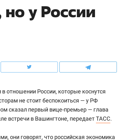
 но у России
ов и
о трехкратном росте цен, дотошных
школьной формы о конт
клиентах и чудных запросах мастеров
налогах и развитии без 
 в отношении России, которые коснутся
есторам не стоит беспокоиться — у РФ
этом сказал первый вице-премьер — глава
ндуем
Рекомендуем
сле встречи в Вашингтоне, передает
ТАСС
.
мер до квартиры и Face
Опыт выживания в дик
сто ключа: какой будет
природе, работа
ами, они говорят, что российская экономика
асность в ЖК «Нова»
с ментальным и физич