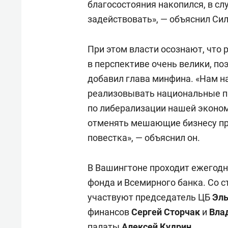
благосостояния накопился, в с
задействовать», — объяснил Сил
При этом власти осознают, что 
в перспективе очень велики, по
добавил глава минфина. «Нам н
реализовывать национальные п
по либерализации нашей эконом
отменять мешающие бизнесу пр
повестка», — объяснил он.
В Вашингтоне проходит ежегод
фонда и Всемирного банка. Со с
участвуют председатель ЦБ
Эль
финансов
Сергей Сторчак
и
Вла
палаты
Алексей Кудрин
.