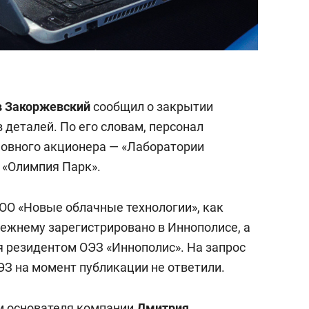
в Закоржевский
сообщил о закрытии
в деталей. По его словам, персонал
новного акционера — «Лаборатории
 «Олимпия Парк».
ОО «Новые облачные технологии», как
режнему зарегистрировано в Иннополисе, а
я резидентом ОЭЗ «Иннополис». На запрос
ЭЗ на момент публикации не ответили.
ым основателя компании
Дмитрия