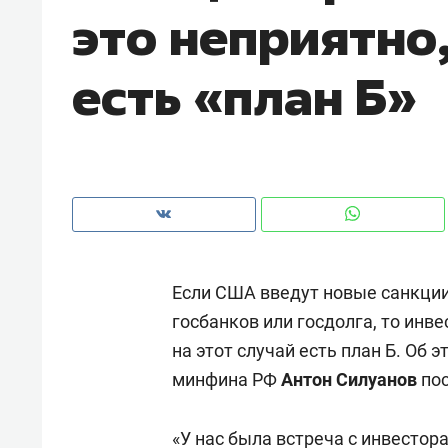
это неприятно,
рынки, почему надо знать аксакал
чем интересен Оман?
есть «план Б»
Если США введут новые санкции
госбанков или госдолга, то инв
на этот случай есть план Б. Об 
Рекомендуем
Рекоме
минфина РФ
Антон Силуанов
по
Как ГК «МИР ГРУПП» и ВТБ
150 ка
создают оазис жилого
ID вме
комфорта под Казанью
«У нас была встреча с инвестор
безоп