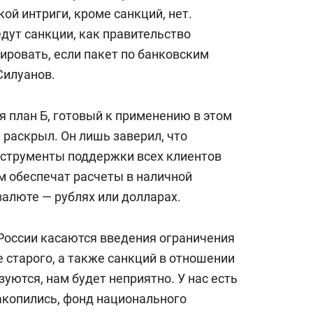
состоянием как основа
кой интриги, кроме санкций, нет.
антихрупких команд
едут санкции, как правительство
ировать, если пакет по банковским
Силуанов.
я план Б, готовый к применению в этом
 раскрыл. Он лишь заверил, что
инструменты поддержки всех клиентов
ам обеспечат расчеты в наличной
валюте — рублях или долларах.
России касаются введения ограничения
 старого, а также санкций в отношении
зуются, нам будет неприятно. У нас есть
акопились, фонд национального