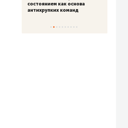
«Гонка Героев»
Казан