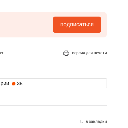
подписаться
er
версия для печати
арии
38
в закладки