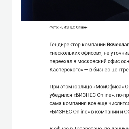
Фото: «БИЗНЕС Online»
Гендиректор компании
Вячесла
«нескольких офисов», не уточни
переехал в московский офис ос
Касперского» — в бизнес-центре
При этом юрлицо «МойОфиса» О
убедился «БИЗНЕС Online», по-п
сама компания все еще числитс
«БИЗНЕС Online» в компании и О
В офисе в Татарстане, по данн