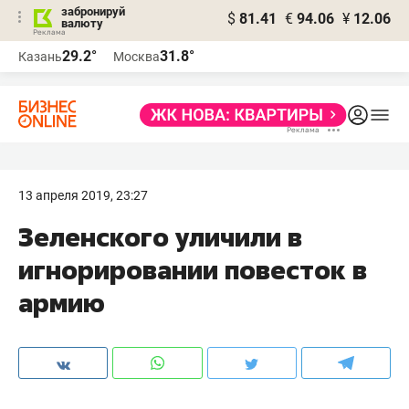
забронируй
$
81.41
€
94.06
¥
12.06
валюту
29.2°
31.8°
Казань
Москва
13 апреля 2019, 23:27
Зеленского уличили в
игнорировании повесток в
армию