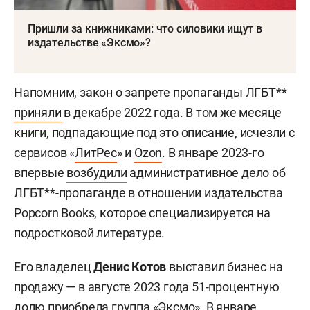
Пришли за книжниками: что силовики ищут в
издательстве «Эксмо»?
Напомним, закон о запрете пропаганды ЛГБТ**
приняли
в декабре 2022 года. В том же месяце
книги, подпадающие под это описание, исчезли с
сервисов «
ЛитРес
» и
Ozon
. В январе 2023-го
впервые
возбудили
административное дело об
ЛГБТ**-пропаганде в отношении издательства
Popcorn Books, которое специализируется на
подростковой литературе.
Его владелец
Денис Котов
выставил бизнес на
продажу — в августе 2023 года 51-процентную
долю
приобрела
группа «Эксмо». В январе