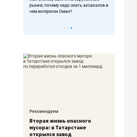
рафакте,
рынки, почему надо знать аксакалов и
о трехкратно
кредитов
чем интересен Оман?
клиентах и ч
Рекомендуем
Рекоме
а»:
Вторая жизнь опасного
Как Г
» –
мусора: в Татарстане
созда
ет
открылся завод
комфо