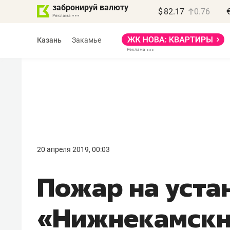
забронируй валюту
$
82.17
0.76
Казань
Закамье
Василь Мазитов
МАРТ
20 апреля 2019, 00:03
«Не зная местных
Пожар на уста
правил, бизнес может
потерять минимум
«Нижнекамскн
полгода»
Как бизнесу выйти на зарубежные