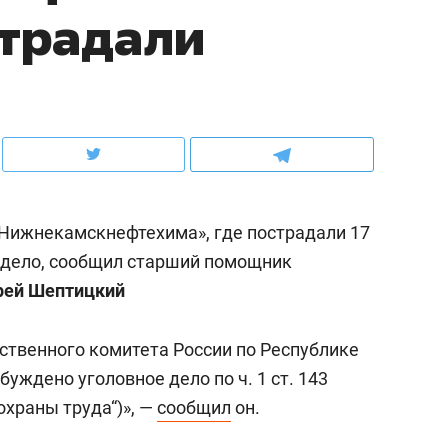
страдали
ов и
о трехкратном росте цен, дотошных
школьной формы о конт
клиентах и чудных запросах мастеров
налогах и развитии без 
«Нижнекамскнефтехима», где пострадали 17
 дело, сообщил старший помощник
рей Шептицкий
твенного комитета России по Республике
ндуем
Рекомендуем
уждено уголовное дело по ч. 1 ст. 143
асия Иванова,
Психотерапевт «Форос
охраны труда“)», —
сообщил
он.
уми»: «Наша задача –
«Директорский невроз
местом встречи всех
когда человек не счита