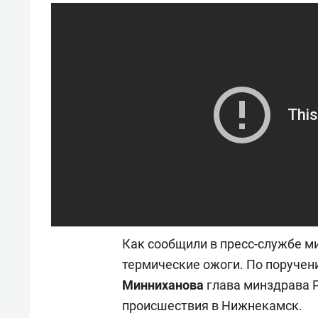
«Баркли» усиливает
фанат
«Резиденцию ДАН»
Как сообщили в пресс-службе м
термические ожоги. По поручен
Минниханова
глава минздрава 
происшествия в Нижнекамск.