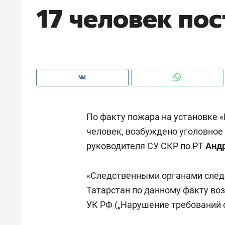
17 человек по
рынки, почему надо знать аксакал
чем интересен Оман?
По факту пожара на установке 
человек, возбуждено уголовное
руководителя СУ СКР по РТ
Анд
«Следственными органами следс
Рекомендуем
Рекоме
Татарстан по данному факту возб
Элитный уровень в деталях
Анаст
УК РФ („Нарушение требований 
и бренд застройщика как
«Гукс
гарант качества: как
стать 