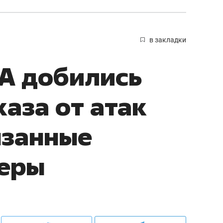
в закладки
А добились
аза от атак
язанные
керы