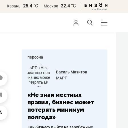
25.4
°С
22.4
°С
Казань
Москва
персона
еменова
Василь Мазитов
»
МАРТ
а: работа
«Не зная местных
«Мне лу
ечься
правил, бизнес может
не зара
вствовать
потерять минимум
чем пот
полгода»
репутац
пошиву
Как бизнесу выйти на зарубежные
Владелец от