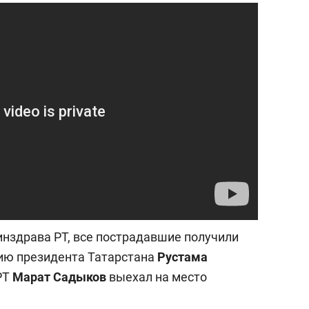
ов Азии»
свою сверхнагрузку
стрессом»
инздрава РТ, все пострадавшие получили
ию президента Татарстана
Рустама
РТ
Марат Садыков
выехал на место