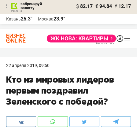
забронируй
$
82.17
€
94.84
¥
12.17
валюту
25.3°
23.9°
Казань
Москва
22 апреля 2019, 09:50
Кто из мировых лидеров
первым поздравил
Зеленского с победой?