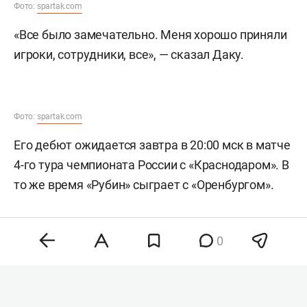
Фото:
spartak.com
«Все было замечательно. Меня хорошо приняли
игроки, сотрудники, все», — сказал Даку.
Фото:
spartak.com
Его дебют ожидается завтра в 20:00 мск в матче
4-го тура чемпионата России с «Краснодаром». В
то же время «Рубин» сыграет с «Оренбургом».
0
Фото:
spartak.com
Напомним, «Спартак»
купил
Даку у «Рубина» за
11 млн евро. Это третья самая дорогая покупка