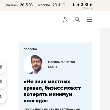
20.5
°С
20.3
°С
Казань
Москва
персона
еменова
Василь Мазитов
»
МАРТ
а: работа
«Не зная местных
«Мне лу
ечься
правил, бизнес может
не зара
вствовать
потерять минимум
чем пот
полгода»
репутац
пошиву
Как бизнесу выйти на зарубежные
Владелец от