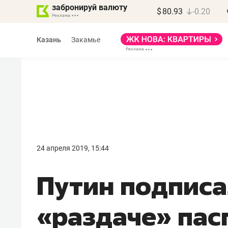
забронируй валюту
$
80.93
-0.20
Казань
Закамье
Василь Мазитов
МАРТ
24 апреля 2019, 15:44
«Не зная местных
Путин подписа
правил, бизнес может
потерять минимум
«раздаче» пас
полгода»
Как бизнесу выйти на зарубежные