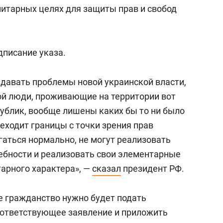
состоянием как основа
нитарных целях для защиты прав и свобод
антихрупких команд
дписание указа.
здавать проблемы новой украинской власти,
рой люди, проживающие на территории вот
публик, вообще лишены каких бы то ни было
еходит границы с точки зрения прав
гаться нормально, не могут реализовать
ебности и реализовать свои элементарные
тарного характера», —
сказал
президент РФ.
 гражданство нужно будет подать
оответствующее заявление и приложить