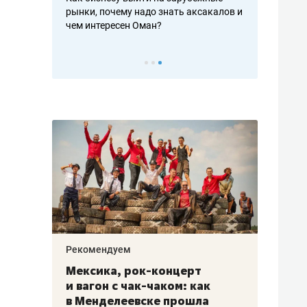
рафакте,
рынки, почему надо знать аксакалов и
о трехкратно
кредитов
чем интересен Оман?
клиентах и ч
Рекомендуем
Рекоме
ой
Мексика, рок-концерт
«Прор
и вагон с чак-чаком: как
30 ме
еским
в Менделеевске прошла
лечит