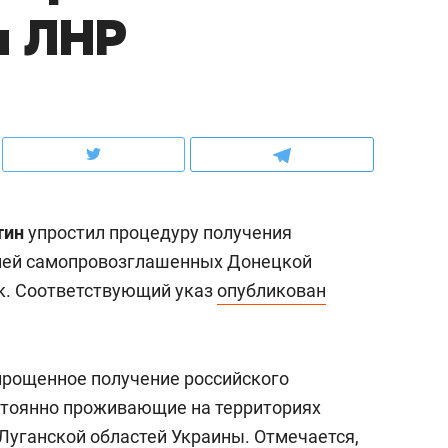
и ЛНР
ов и
о трехкратном росте цен, дотошных
школьной формы о конт
клиентах и чудных запросах мастеров
налогах и развитии без 
тин
упростил процедуру получения
елей самопровозглашенных Донецкой
к. Соответствующий указ
опубликован
ндуем
Рекомендуем
упрощенное получение российского
мер до квартиры и Face
Опыт выживания в дик
стоянно проживающие на территориях
сто ключа: какой будет
природе, работа
Луганской областей Украины. Отмечается,
асность в ЖК «Нова»
с ментальным и физич