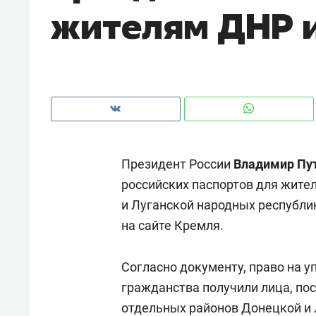
жителям ДНР 
рынки, почему надо знать аксакал
чем интересен Оман?
Президент России
Владимир Пу
российских паспортов для жит
и Луганской народных республи
на сайте Кремля.
Рекомендуем
Рекоме
Согласно документу, право на 
Как ГК «МИР ГРУПП» и ВТБ
150 ка
гражданства получили лица, по
создают оазис жилого
ID вме
отдельных районов Донецкой и 
комфорта под Казанью
безоп