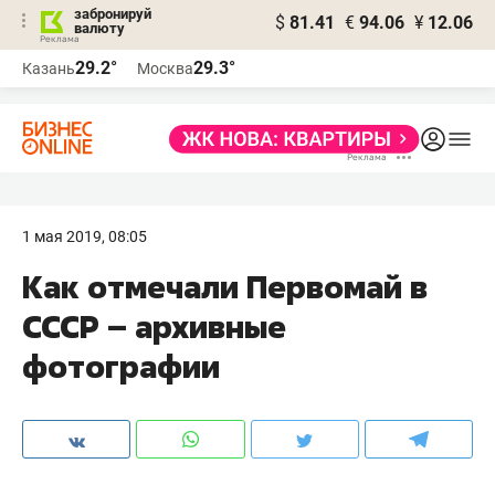
забронируй
$
81.41
€
94.06
¥
12.06
валюту
29.2°
29.3°
Казань
Москва
1 мая 2019, 08:05
Как отмечали Первомай в
СССР – архивные
фотографии