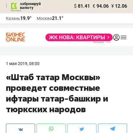
забронируй
$
81.41
€
94.06
¥
12.06
валюту
19.9°
21.1°
Казань
Москва
1 мая 2019, 08:00
«Штаб татар Москвы»
проведет совместные
ифтары татар-башкир и
тюркских народов