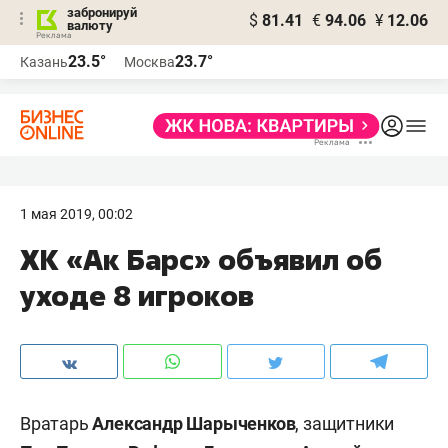
забронируй
$
81.41
€
94.06
¥
12.06
валюту
23.5°
23.7°
Казань
Москва
1 мая 2019, 00:02
ХК «Ак Барс» объявил об
уходе 8 игроков
Вратарь
Александр Шарыченков
, защитники