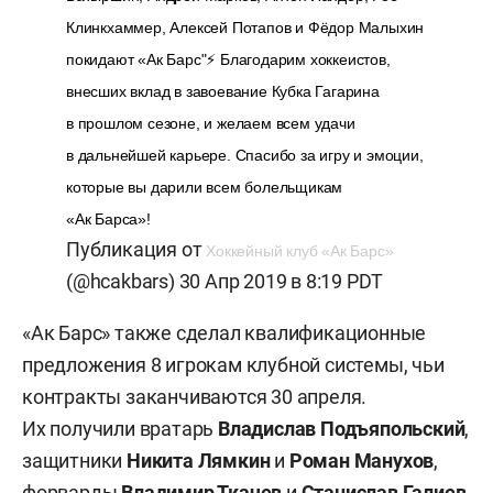
Клинкхаммер, Алексей Потапов и Фёдор Малыхин
покидают «Ак Барс"⚡️ Благодарим хоккеистов,
внесших вклад в завоевание Кубка Гагарина
в прошлом сезоне, и желаем всем удачи
в дальнейшей карьере. Спасибо за игру и эмоции,
которые вы дарили всем болельщикам
«Ак Барса»!
Публикация от
Хоккейный клуб «Ак Барс»
(@hcakbars)
30 Апр 2019 в 8:19 PDT
«Ак Барс» также сделал квалификационные
предложения 8 игрокам клубной системы, чьи
контракты заканчиваются 30 апреля.
Их получили вратарь
Владислав Подъяпольский
,
защитники
Никита Лямкин
и
Роман Манухов
,
форварды
Владимир Ткачев
и
Станислав Галиев
,