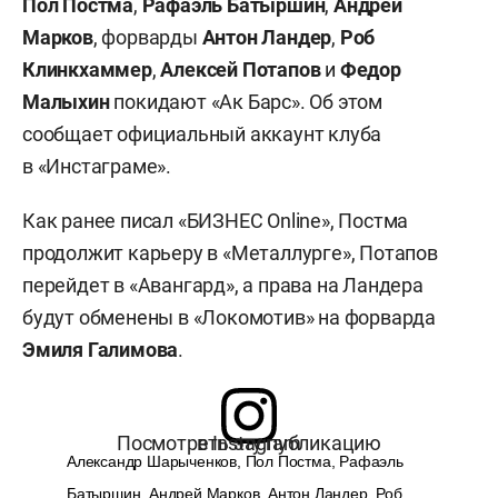
Пол Постма
,
Рафаэль Батыршин
,
Андрей
Марков
, форварды
Антон Ландер
,
Роб
Клинкхаммер
,
Алексей Потапов
и
Федор
Малыхин
покидают «Ак Барс». Об этом
сообщает официальный аккаунт клуба
в «Инстаграме».
Как ранее писал «БИЗНЕС Online», Постма
продолжит карьеру в «Металлурге», Потапов
перейдет в «Авангард», а права на Ландера
будут обменены в «Локомотив» на форварда
Эмиля Галимова
.
Посмотреть эту публикацию в Instagram
Александр Шарыченков, Пол Постма, Рафаэль
Батыршин, Андрей Марков, Антон Ландер, Роб