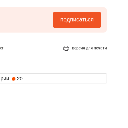
подписаться
er
версия для печати
арии
20