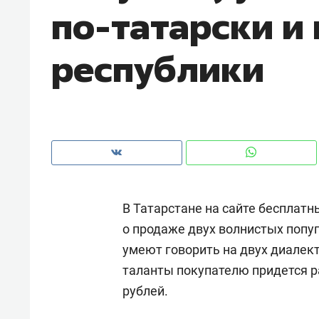
по-татарски и 
республики
В Татарстане на сайте бесплат
о продаже двух волнистых попу
умеют говорить на двух диалект
Рекомендуем
Рекоме
таланты покупателю придется р
и Face
Опыт выживания в дикой
Мекси
рублей.
 будет
природе, работа
и ваго
ва»
с ментальным и физическим
в Мен