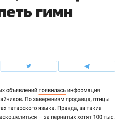
петь гимн
рынки, почему надо знать аксакалов и
о трехкратном росте це
чем интересен Оман?
клиентах и чудных запр
ных объявлений
появилась
информация
гайчиков. По заверениям продавца, птицы
ах татарского языка. Правда, за такие
ндуем
Рекомендуем
аскошелиться — за пернатых хотят 100 тыс.
ка, рок-концерт
«Прорывы случались к
н с чак-чаком: как
30 метров»: как «Водо
делеевске прошла
лечит подземные арте