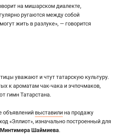
а Героев»
Казани
оворит на мишарском диалекте,
егулярно ругаются между собой
 могут жить в разлуке», — говорится
птицы уважают и чтут татарскую культуру.
тых к ароматам чак-чака и эчпочмаков,
ют гимн Татарстана.
те объявлений
выставили
на продажу
ход «Эллиот», изначально построенный для
Минтимера Шаймиева
.