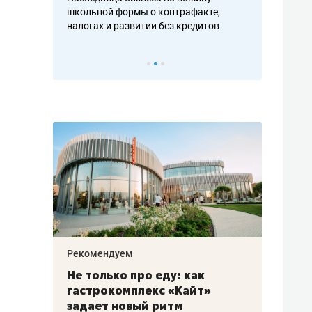
н, дотошных
школьной формы о контрафакте,
рынки, почем
осах мастеров
налогах и развитии без кредитов
чем интересе
Рекомендуем
Рекоме
аждые
Не только про еду: как
Элитн
канал»
гастрокомплекс «Кайт»
и бре
рии
задает новый ритм
гаран