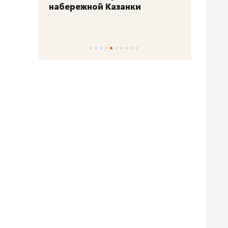
набережной Казанки
«Барк
«Рез