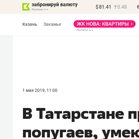
забронируй валюту
$
81.41
0.48
Казань
Закамье
1 мая 2019, 11:00
В Татарстане 
попугаев, уме