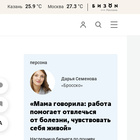
25.9
°С
27.3
°С
Казань
Москва
персона
бодец
Дарья Семенова
 решения»
«Бросско»
«Мама говорила: работа
«Не зна
вообще,
помогает отвлечься
правил,
от болезни, чувствовать
потерят
себя живой»
полгода
ирмы
Наследница бизнеса по пошиву
Как бизнесу 