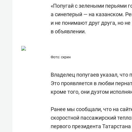
состоянием как основа
«Гонк
«Попугай с зелеными перьями г
антихрупких команд
а синеперый — на казанском. Р
и не понимают друг друга, но не
в объявлении.
Фото: скрин
Владелец попугаев указал, что 
Это проявляется в любви перна
кроме того, они дуэтом исполня
Ранее мы сообщали, что на сай
скоростной пассажирский тепло
первого президента Татарстана