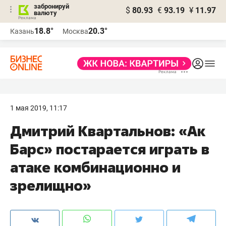
забронируй
$
80.93
€
93.19
¥
11.97
валюту
18.8°
20.3°
Казань
Москва
1 мая 2019, 11:17
Дмитрий Квартальнов: «Ак
Барс» постарается играть в
атаке комбинационно и
зрелищно»