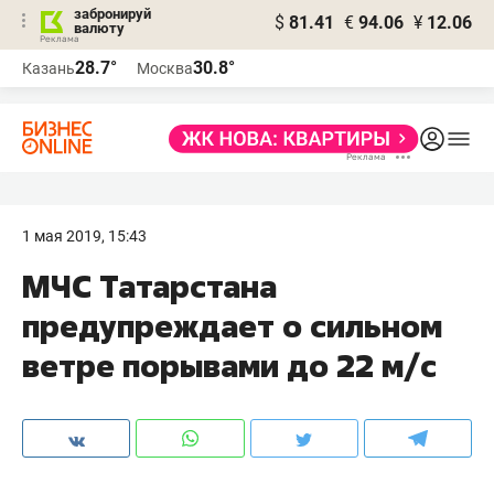
забронируй
$
81.41
€
94.06
¥
12.06
валюту
28.7°
30.8°
Казань
Москва
1 мая 2019, 15:43
МЧС Татарстана
предупреждает о сильном
ветре порывами до 22 м/с