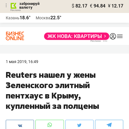
забронируй
$
82.17
€
94.84
¥
12.17
валюту
18.6°
22.5°
Казань
Москва
1 мая 2019, 16:49
Reuters нашел у жены
Зеленского элитный
пентхаус в Крыму,
купленный за полцены