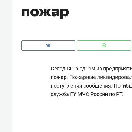
пожар
Сегодня на одном из предприят
пожар. Пожарные ликвидировали
поступления сообщения. Погибш
служба ГУ МЧС России по РТ.
Рекомендуем
Рекоме
и Face
Опыт выживания в дикой
Мекси
 будет
природе, работа
и ваго
ва»
с ментальным и физическим
в Мен