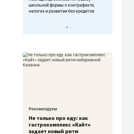
н, дотошных
школьной формы о контрафакте,
рынки, почем
осах мастеров
налогах и развитии без кредитов
чем интересе
Рекомендуем
Рекоме
аждые
Не только про еду: как
Элитн
канал»
гастрокомплекс «Кайт»
и бре
рии
задает новый ритм
гаран