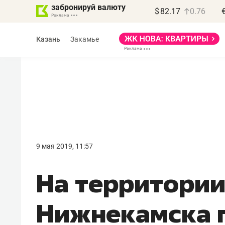
забронируй валюту
$
82.17
0.76
Казань
Закамье
9 мая 2019, 11:57
На территори
Нижнекамска 