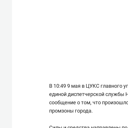
состоянием как основа
«Гонк
антихрупких команд
В 10:49 9 мая в ЦУКС главного 
единой диспетчерской службы 
сообщение о том, что произошло
промзоны города.
Силы и средства направлены по