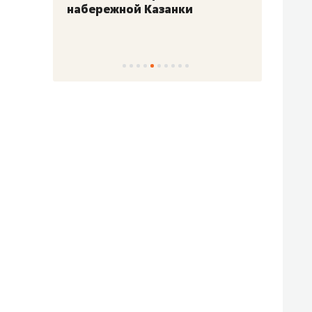
набережной Казанки
«Барк
«Рез