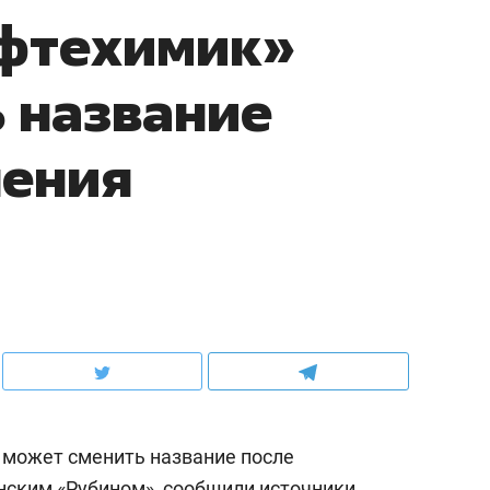
ефтехимик»
 название
нения
 может сменить название после
нским «Рубином»,
сообщили
источники