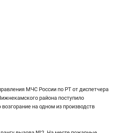
а Героев»
Казани
управления МЧС России по РТ от диспетчера
Нижнекамского района поступило
 возгорание на одном из производств
 рангу вызова №2. На месте пожарные