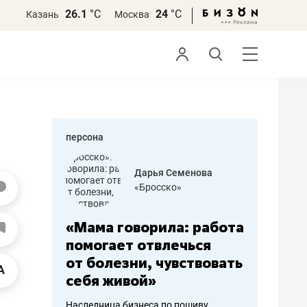
26.1
°С
24
°С
Казань
Москва
персона
бодец
Дарья Семенова
 решения»
«Бросско»
«Мама говорила: работа
«Не зна
вообще,
помогает отвлечься
правил,
от болезни, чувствовать
потерят
себя живой»
полгода
ирмы
Наследница бизнеса по пошиву
Как бизнесу 