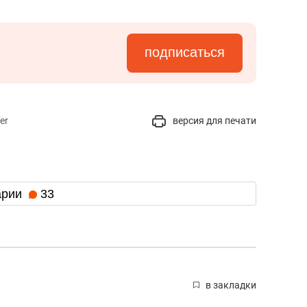
подписаться
er
версия для печати
арии
33
в закладки