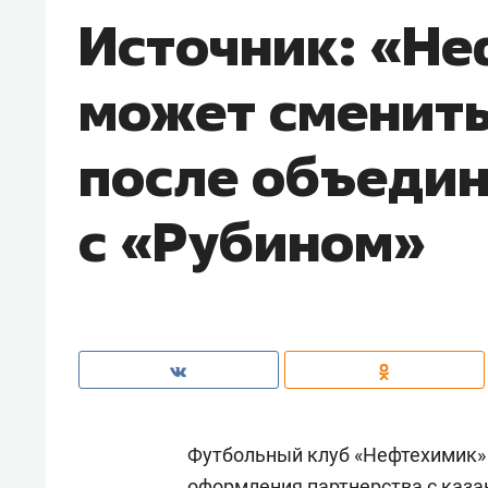
Источник: «Н
может сменить
после объеди
с «Рубином»
Футбольный клуб «Нефтехимик»
оформления партнерства с каза