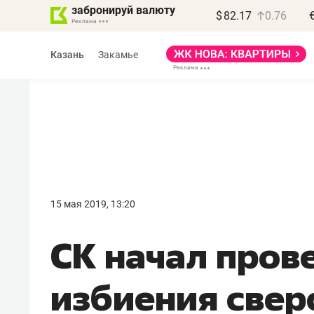
забронируй валюту
$
82.17
0.76
Казань
Закамье
15 мая 2019, 13:20
СК начал пров
избиения свер