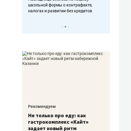
н, дотошных
школьной формы о контрафакте,
рынки, почем
осах мастеров
налогах и развитии без кредитов
чем интересе
Рекомендуем
Рекоме
аждые
Не только про еду: как
Элитн
канал»
гастрокомплекс «Кайт»
и бре
рии
задает новый ритм
гаран