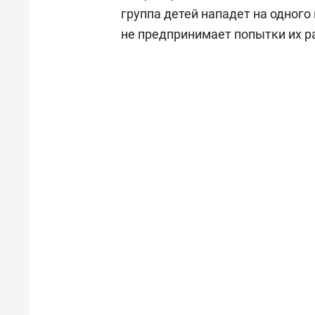
состоянием как основа
«Гонк
группа детей нападет на одного 
антихрупких команд
не предпринимает попытки их р