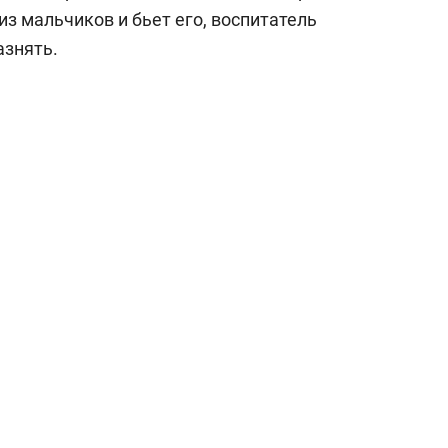
а Героев»
Казани
из мальчиков и бьет его, воспитатель
азнять.