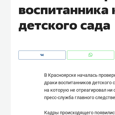
воспитанника 
детского сада
В Красноярске началась проверк
драки воспитанников детского с
на которую не отреагировал ни 
Рекомендуем
Рекоме
пресс-служба главного следстве
и Face
Опыт выживания в дикой
Мекси
 будет
природе, работа
и ваго
ва»
с ментальным и физическим
Кадры происходящего появились 
в Мен