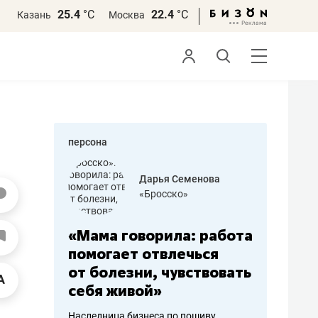
25.4
°С
22.4
°С
Казань
Москва
персона
бодец
Дарья Семенова
 решения»
«Бросско»
«Мама говорила: работа
«Не зна
вообще,
помогает отвлечься
правил,
от болезни, чувствовать
потерят
себя живой»
полгода
ирмы
Наследница бизнеса по пошиву
Как бизнесу 