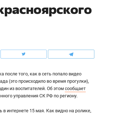
красноярского
рынки, почему надо знать аксакалов и
о трехкратном росте це
чем интересен Оман?
клиентах и чудных запр
а после того, как в сеть попало видео
ада (это происходило во время прогулки),
один из воспитателей. Об этом
сообщает
ндуем
Рекомендуем
нного управления СК РФ по региону.
ка, рок-концерт
«Прорывы случались к
н с чак-чаком: как
30 метров»: как «Водо
в интернете 15 мая. Как видно на ролике,
делеевске прошла
лечит подземные арте