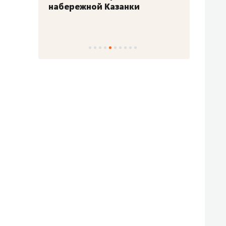
набережной Казанки
«Барк
«Рез