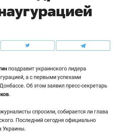
инаугурацией
ов и
о трехкратном росте цен, дотошных
школьной формы о конт
клиентах и чудных запросах мастеров
налогах и развитии без 
тин
поздравит украинского лидера
угурацией, а с первыми успехами
Донбассе. Об этом заявил пресс-секретарь
ков
.
ндуем
Рекомендуем
журналисты спросили, собирается ли глава
мер до квартиры и Face
Опыт выживания в дик
ского. Последний сегодня официально
сто ключа: какой будет
природе, работа
а Украины.
асность в ЖК «Нова»
с ментальным и физич