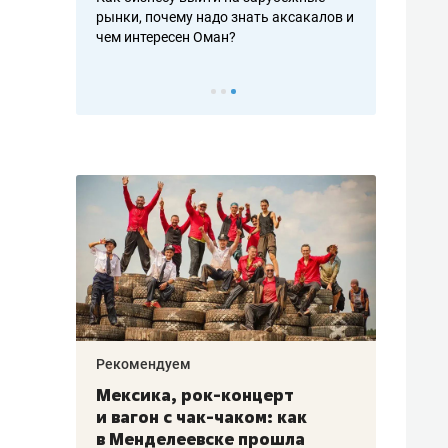
рафакте,
рынки, почему надо знать аксакалов и
о трехкратно
кредитов
чем интересен Оман?
клиентах и ч
Рекомендуем
Рекоме
ой
Мексика, рок-концерт
«Прор
и вагон с чак-чаком: как
30 ме
еским
в Менделеевске прошла
лечит