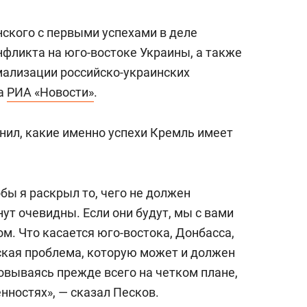
состоянием как основа
антихрупких команд
нского с первыми успехами в деле
нфликта на юго-востоке Украины, а также
мализации российско-украинских
ва
РИА «Новости»
.
нил, какие именно успехи Кремль имеет
обы я раскрыл то, чего не должен
ут очевидны. Если они будут, мы с вами
м. Что касается юго-востока, Донбасса,
нская проблема, которую может и должен
овываясь прежде всего на четком плане,
нностях», — сказал Песков.