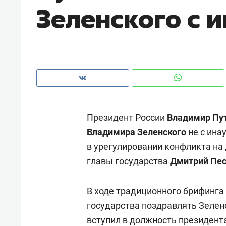
Зеленского с 
рынки, почему надо знать аксакал
чем интересен Оман?
Президент России
Владимир Пу
Владимира Зеленского
не с ина
в урегулировании конфликта на 
главы государства
Дмитрий Пес
Рекомендуем
Рекоме
В ходе традиционного брифинга 
Как ГК «МИР ГРУПП» и ВТБ
150 ка
государства поздравлять Зелен
создают оазис жилого
ID вме
вступил
в должность президент
комфорта под Казанью
безоп