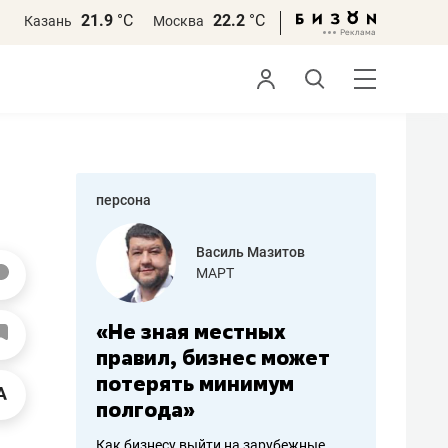
21.9
°С
22.2
°С
Казань
Москва
персона
еменова
Василь Мазитов
»
МАРТ
а: работа
«Не зная местных
«Мне лу
ечься
правил, бизнес может
не зара
вствовать
потерять минимум
чем пот
полгода»
репутац
пошиву
Как бизнесу выйти на зарубежные
Владелец от