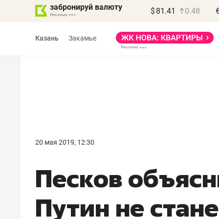
забронируй валюту
$
81.41
0.48
Казань
Закамье
Василь Мазитов
МАРТ
20 мая 2019, 12:30
«Не зная местных
​Песков объясн
правил, бизнес может
потерять минимум
Путин не стан
полгода»
Как бизнесу выйти на зарубежные