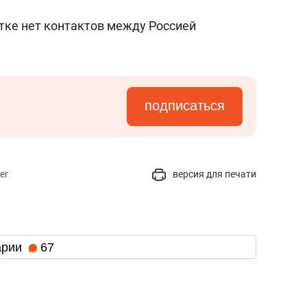
стке нет контактов между Россией
подписаться
er
версия для печати
арии
67