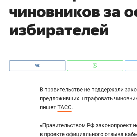
чиновников за 
рынки, почему надо знать аксакалов и
о 
чем интересен Оман?
кл
избирателей
В правительстве не поддержали зако
предложивших штрафовать чиновнико
пишет
ТАСС
.
Рекомендуем
Рекомендуем
Как ГК «МИР ГРУПП» и ВТБ
150 камер 
«Правительством РФ законопроект н
создают оазис жилого
ID вместо 
комфорта под Казанью
в проекте официального отзыва кабм
безопаснос