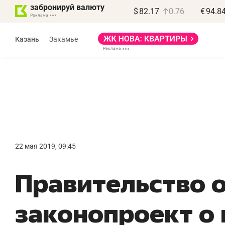
забронируй валюту
$
82.17
0.76
€
94.8
Казань
Закамье
Василь Мазитов
МАРТ
22 мая 2019, 09:45
«Не зная местных
«
Правительство 
правил, бизнес может
н
потерять минимум
ч
законопроект о
полгода»
р
Как бизнесу выйти на зарубежные
Вл