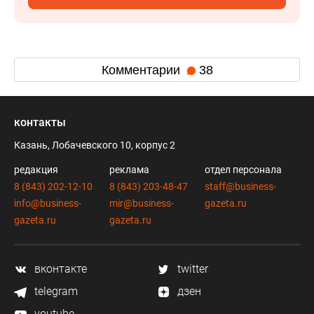
Комментарии
38
контакты
Казань, Лобачевского 10, корпус 2
редакция
реклама
отдел персонала
8 (843) 202-12-10
8 (843) 203-48-47
staff@business-
info@business-
mir@business-
gazeta.ru
gazeta.ru
gazeta.ru
вконтакте
twitter
telegram
дзен
youtube