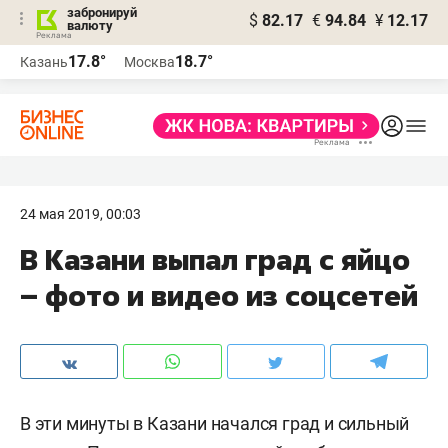
забронируй
$
82.17
€
94.84
¥
12.17
валюту
17.8°
18.7°
Казань
Москва
24 мая 2019, 00:03
В Казани выпал град с яйцо
– фото и видео из соцсетей
В эти минуты в Казани начался град и сильный