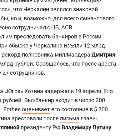
или крупные суммы денег, коллекцию
лось, что Черкалин являлся знаковой
бы, но и, возможно, для всего финансового
есно сотрудничал с ЦБ, АСВ
л им преследовать банкиров в России
при обыске у Черкалина
изъяли
12 млрд
ил рекорд полковника-миллиардера
Дмитрия
 млрд рублей.
Сообщалось
, что после ареста
 27 сотрудников.
 «Югра» Хотина задержали 19 апреля. Его
 рублей. Экс-банкир входит в число 200
. Forbes
оценивает
его состояние в $ 700
тина арестовали после
письма
главы
уллиной
президенту РФ
Владимиру Путину
.