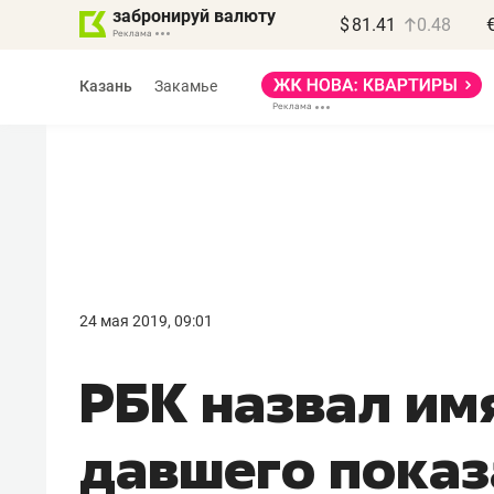
забронируй валюту
$
81.41
0.48
Казань
Закамье
Василь Мазитов
МАРТ
24 мая 2019, 09:01
«Не зная местных
РБК назвал им
правил, бизнес может
потерять минимум
давшего показ
полгода»
Как бизнесу выйти на зарубежные