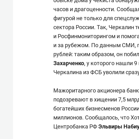
обыске дома у чекиста обнаруж
часов и драгоценности. Сообща
фигурой не только для спецслуж
сектора России. Так, Черкалин т
и Росфинмониторингом и помога
и за рубежом. По данным СМИ, 
рублей: таким образом, он поб
Захарченко
, у которого нашли 9
Черкалина из ФСБ уволили сразу
Мажоритарного акционера банка
подозревают в хищении 7,5 млрд
богатейших бизнесменов России
миллионов. Сообщалось, что Хо
Центробанка РФ
Эльвиры Наби