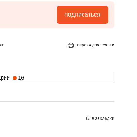
подписаться
er
версия для печати
арии
16
в закладки