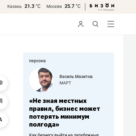
21.3
°С
25.7
°С
Казань
Москва
персона
еменова
Василь Мазитов
»
МАРТ
а: работа
«Не зная местных
«Мне лу
ечься
правил, бизнес может
не зара
вствовать
потерять минимум
чем пот
полгода»
репутац
пошиву
Как бизнесу выйти на зарубежные
Владелец от