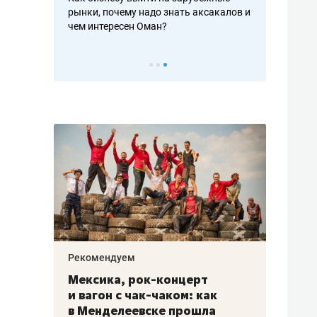
рафакте,
рынки, почему надо знать аксакалов и
о трехкратно
кредитов
чем интересен Оман?
клиентах и ч
Рекомендуем
Рекоме
ой
Мексика, рок-концерт
«Прор
и вагон с чак-чаком: как
30 ме
еским
в Менделеевске прошла
лечит