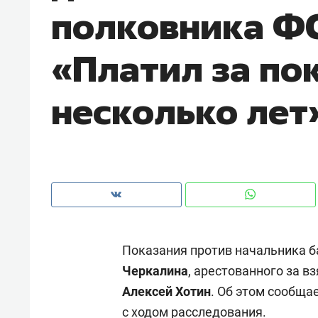
полковника ФС
рынки, почему надо знать аксакал
чем интересен Оман?
«Платил за по
несколько лет
Показания против начальника 
Рекомендуем
Рекоме
Черкалина
, арестованного за в
Как ГК «МИР ГРУПП» и ВТБ
150 ка
Алексей Хотин
. Об этом сообща
создают оазис жилого
ID вме
комфорта под Казанью
безоп
с ходом расследования.