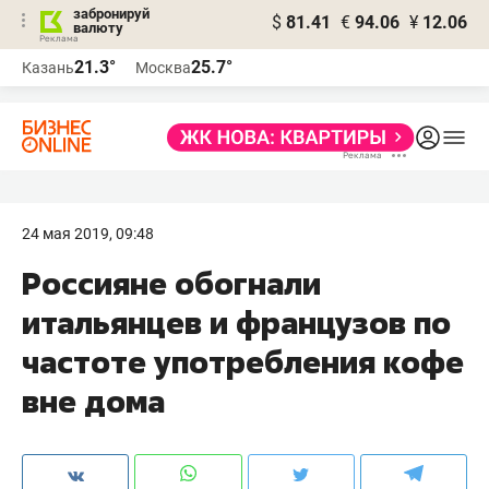
забронируй
$
81.41
€
94.06
¥
12.06
валюту
21.3°
25.7°
Казань
Москва
24 мая 2019, 09:48
Россияне обогнали
итальянцев и французов по
частоте употребления кофе
вне дома