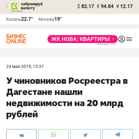
забронируй
$
82.17
€
94.84
¥
12.17
валюту
22.7°
19°
Казань
Москва
24 мая 2019, 15:37
​У чиновников Росреестра в
Дагестане нашли
недвижимости на 20 млрд
рублей