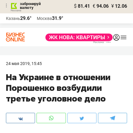
забронируй
$
81.41
€
94.06
¥
12.06
валюту
29.6°
31.9°
Казань
Москва
24 мая 2019, 15:45
На Украине в отношении
Порошенко возбудили
третье уголовное дело