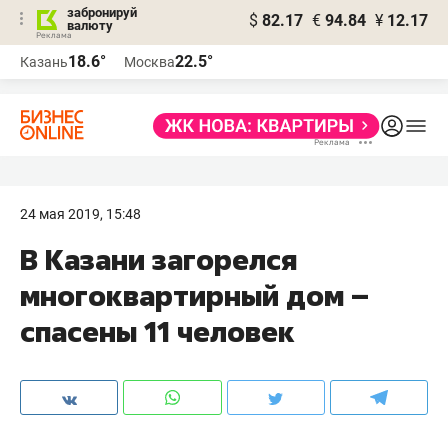
забронируй
$
82.17
€
94.84
¥
12.17
валюту
18.6°
22.5°
Казань
Москва
24 мая 2019, 15:48
В Казани загорелся
многоквартирный дом –
спасены 11 человек