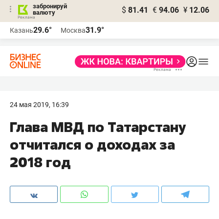
забронируй
$
81.41
€
94.06
¥
12.06
валюту
29.6°
31.9°
Казань
Москва
24 мая 2019, 16:39
​Глава МВД по Татарстану
отчитался о доходах за
2018 год