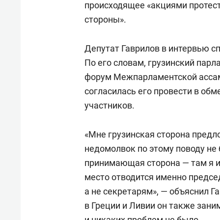
происходящее «акциями протест
стороны».
Депутат Гаврилов в интервью сп
По его словам, грузинский парл
форум Межпарламентской ассам
согласилась его провести в обм
участников.
«Мне грузинская сторона предл
недомолвок по этому поводу не
принимающая сторона — там я и
место отводится именно предс
а не секретарям», — объяснил Г
в Греции и Ливии он также зани
и никаких проблем не было.