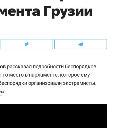
мента Грузии
с ЖК «Иволга» в Зелено
лов
рассказал подробности беспорядков
ял то место в парламенте, которое ему
 беспорядки организовали экстремисты.
ъ
».
ндуем
Рекомендуем
ка, рок-концерт
«Прорывы случались к
н с чак-чаком: как
30 метров»: как «Водо
делеевске прошла
лечит подземные арте