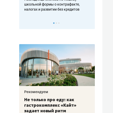
дольске
школьной формы о контрафакте,
рынки, почем
налогах и развитии без кредитов
чем интересе
Рекомендуем
Рекоме
аждые
Не только про еду: как
Элитн
канал»
гастрокомплекс «Кайт»
и бре
рии
задает новый ритм
гаран