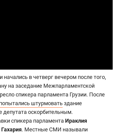
а Героев»
Казани
 начались в четверг вечером после того,
рану на заседание Межпарламентской
ресло спикера парламента Грузии. После
попытались штурмовать
здание
е депутата оскорбительным.
авки спикера парламента
Ираклия
 Гахария
. Местные СМИ называли