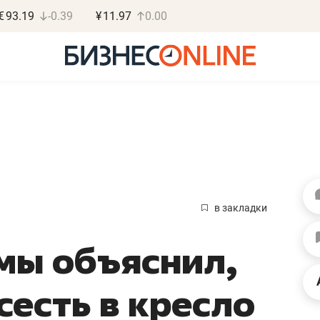
€
93.19
-0.39
¥
11.97
0.00
Марат Ар
«КирпичХ
в закладки
«Главная задач
мы объяснил,
девелопера – 
правильный пр
сесть в кресло
Девелопер из топ-10* з
Башкортостана входит в