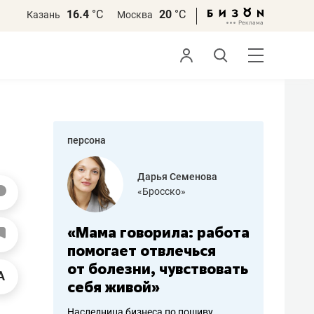
16.4
°С
20
°С
Казань
Москва
персона
сланов
Дарья Семенова
олдинг»
«Бросско»
а
«Мама говорила: работа
«Не зна
найти
помогает отвлечься
правил,
одукт»
от болезни, чувствовать
потерят
себя живой»
полгода
астройщиков
 Татарстан
Наследница бизнеса по пошиву
Как бизнесу 