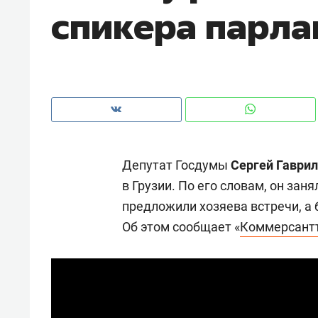
спикера парла
Депутат Госдумы
Сергей Гаври
в Грузии. По его словам, он зан
предложили хозяева встречи, а
Об этом сообщает «
Коммерсант
Рекомендуем
Рекоме
ня
Опыт выживания в дикой
Мекси
й,
природе, работа
и ваго
. Они
с ментальным и физическим
в Мен