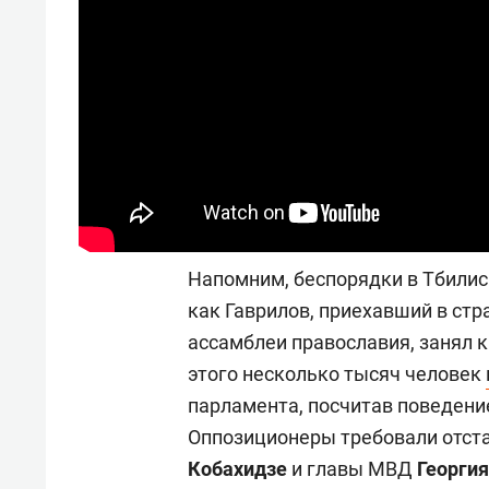
состоянием как основа
«Гонк
антихрупких команд
Напомним, беспорядки в Тбилиси
как Гаврилов, приехавший в ст
ассамблеи православия, занял к
этого несколько тысяч человек
парламента, посчитав поведени
Оппозиционеры требовали отст
Кобахидзе
и главы МВД
Георгия