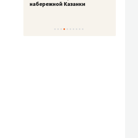
набережной Казанки
«Барк
«Рез