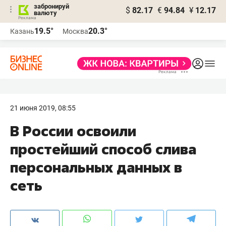
забронируй
$
82.17
€
94.84
¥
12.17
валюту
19.5°
20.3°
Казань
Москва
21 июня 2019, 08:55
В России освоили
простейший способ слива
персональных данных в
сеть