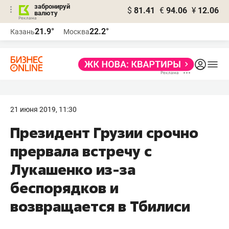
забронируй
$
81.41
€
94.06
¥
12.06
валюту
21.9°
22.2°
Казань
Москва
21 июня 2019, 11:30
Президент Грузии срочно
прервала встречу с
Лукашенко из-за
беспорядков и
возвращается в Тбилиси