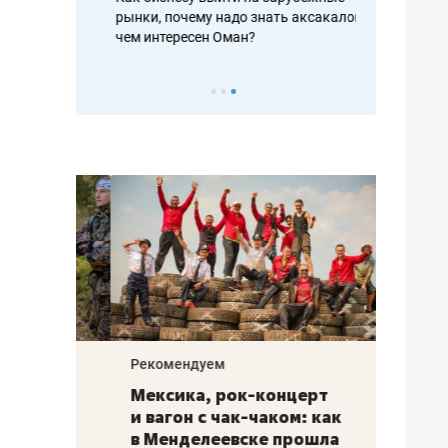
рафакте,
рынки, почему надо знать аксакалов и
о трехкратно
кредитов
чем интересен Оман?
клиентах и ч
Рекомендуем
Рекоме
ой
Мексика, рок-концерт
«Прор
и вагон с чак-чаком: как
30 ме
еским
в Менделеевске прошла
лечит