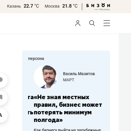
22.7
°С
21.8
°С
Казань
Москва
персона
еменова
Василь Мазитов
»
МАРТ
а: работа
«Не зная местных
«Мне лу
ечься
правил, бизнес может
не зара
вствовать
потерять минимум
чем пот
полгода»
репутац
пошиву
Как бизнесу выйти на зарубежные
Владелец от