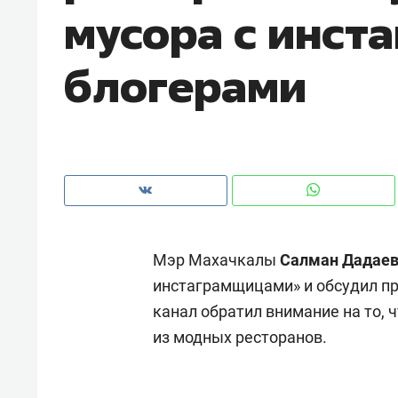
мусора с инст
рынки, почему надо знать аксакал
чем интересен Оман?
блогерами
Мэр Махачкалы
Салман Дадае
инстаграмщицами» и обсудил п
канал обратил внимание на то, 
Рекомендуем
Рекоме
из модных ресторанов.
Как ГК «МИР ГРУПП» и ВТБ
150 ка
создают оазис жилого
ID вме
комфорта под Казанью
безоп