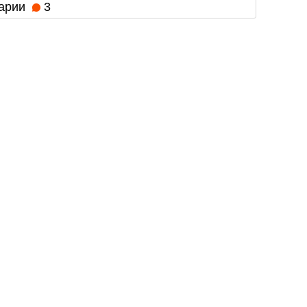
арии
3