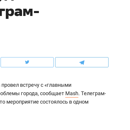
аграм-
ов и
о трехкратном росте цен, дотошных
школьной формы о конт
клиентах и чудных запросах мастеров
налогах и развитии без 
в
провел встречу с «главными
роблемы города, сообщает
Mash
. Телеграм-
что мероприятие состоялось в одном
ндуем
Рекомендуем
мер до квартиры и Face
Опыт выживания в дик
сто ключа: какой будет
природе, работа
асность в ЖК «Нова»
с ментальным и физич