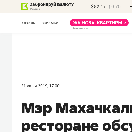
забронируй валюту
$
82.17
0.76
Казань
Закамье
Василь Мазитов
МАРТ
21 июня 2019, 17:00
«Не зная местных
​Мэр Махачкал
правил, бизнес может
потерять минимум
ресторане обс
полгода»
Как бизнесу выйти на зарубежные