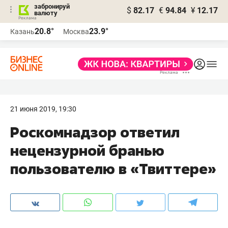
забронируй
$
82.17
€
94.84
¥
12.17
валюту
20.8°
23.9°
Казань
Москва
21 июня 2019, 19:30
Роскомнадзор ответил
нецензурной бранью
пользователю в «Твиттере»