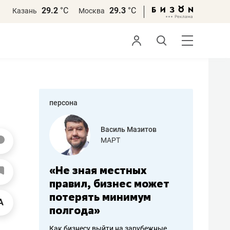
29.2
°С
29.3
°С
Казань
Москва
персона
еменова
Василь Мазитов
»
МАРТ
а: работа
«Не зная местных
«Мне лу
ечься
правил, бизнес может
не зара
вствовать
потерять минимум
чем пот
полгода»
репутац
пошиву
Как бизнесу выйти на зарубежные
Владелец от