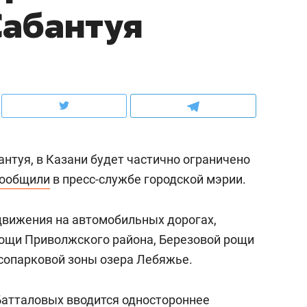
Сабантуя
ов и
о трехкратном росте цен, дотошных
школьной формы о конт
клиентах и чудных запросах мастеров
налогах и развитии без 
антуя, в Казани будет частично ограничено
ообщили
в пресс-службе городской мэрии.
движения на автомобильных дорогах,
ощи Приволжского района, Березовой рощи
ндуем
Рекомендуем
сопарковой зоны озера Лебяжье.
мер до квартиры и Face
Опыт выживания в дик
сто ключа: какой будет
природе, работа
в Батталовых вводится одностороннее
асность в ЖК «Нова»
с ментальным и физич