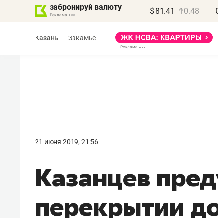
забронируй валюту
$
81.41
0.48
Казань
Закамье
Василь Мазитов
МАРТ
21 июня 2019, 21:56
«Не зная местных
​Казанцев пре
правил, бизнес может
потерять минимум
перекрытии дор
полгода»
Как бизнесу выйти на зарубежные