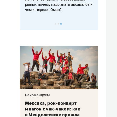
рафакте,
рынки, почему надо знать аксакалов и
о трехкратно
кредитов
чем интересен Оман?
клиентах и ч
Рекомендуем
Рекоме
ой
Мексика, рок-концерт
«Прор
и вагон с чак-чаком: как
30 ме
еским
в Менделеевске прошла
лечит