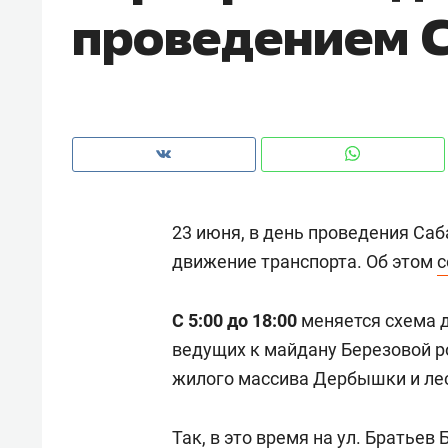
проведением 
рынки, почему надо знать аксакал
чем интересен Оман?
23 июня, в день проведения Саб
движение транспорта. Об этом
с
С 5:00 до 18:00
меняется схема 
ведущих к майдану Березовой р
Рекомендуем
Рекоме
жилого массива Дербышки и ле
Как ГК «МИР ГРУПП» и ВТБ
150 ка
создают оазис жилого
ID вме
Так, в это время на ул. Братье
комфорта под Казанью
безоп