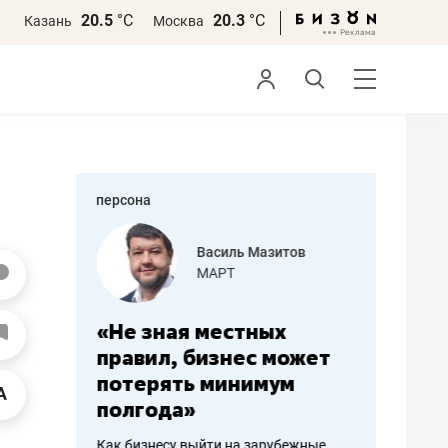
20.5
°С
20.3
°С
Казань
Москва
персона
еменова
Василь Мазитов
»
МАРТ
а: работа
«Не зная местных
«Мне лу
ечься
правил, бизнес может
не зара
вствовать
потерять минимум
чем пот
полгода»
репутац
пошиву
Как бизнесу выйти на зарубежные
Владелец от