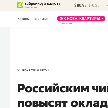
забронируй валюту
$
80.93
-0.20
Казань
Закамье
Василь Мазитов
МАРТ
25 июня 2019, 08:53
«Не зная местных
Российским ч
правил, бизнес может
потерять минимум
повысят оклад
полгода»
Как бизнесу выйти на зарубежные