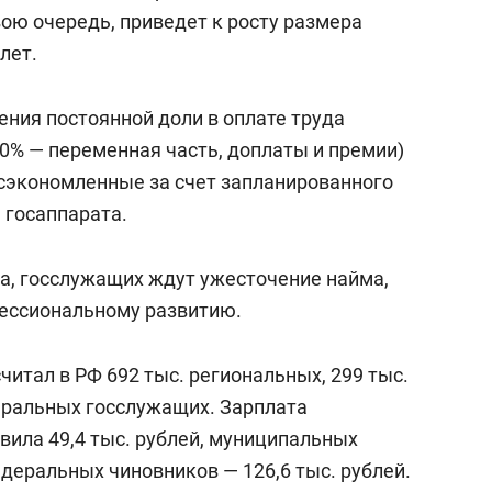
состоянием как основа
вою очередь, приведет к росту размера
антихрупких команд
лет.
ния постоянной доли в оплате труда
0% — переменная часть, доплаты и премии)
 сэкономленные за счет запланированного
 госаппарата.
а, госслужащих ждут ужесточение найма,
фессиональному развитию.
читал в РФ 692 тыс. региональных, 299 тыс.
еральных госслужащих. Зарплата
вила 49,4 тыс. рублей, муниципальных
едеральных чиновников — 126,6 тыс. рублей.