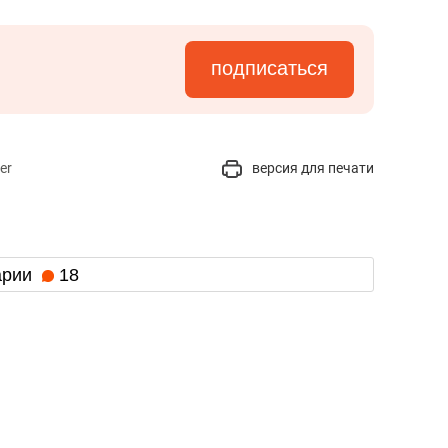
подписаться
er
версия для печати
арии
18