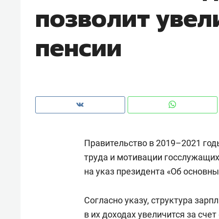
позволит увел
рынки, почему надо знать аксакал
чем интересен Оман?
пенсии
Правительство в 2019–2021 год
труда и мотивации госслужащих.
на указ президента «Об основн
Рекомендуем
Рекоме
Как ГК «МИР ГРУПП» и ВТБ
150 ка
Согласно указу, структура зарп
создают оазис жилого
ID вме
комфорта под Казанью
в их доходах увеличится за сче
безоп