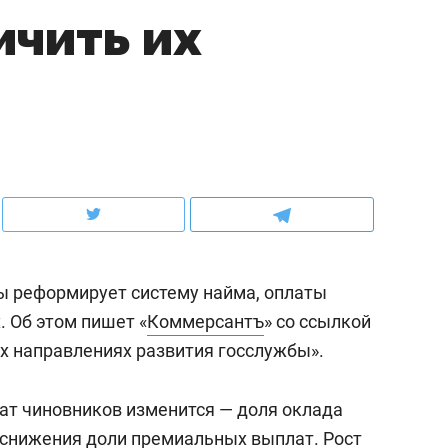
ичить их
ов и
о трехкратном росте цен, дотошных
школьной формы о конт
клиентах и чудных запросах мастеров
налогах и развитии без 
ы реформирует систему найма, оплаты
 Об этом пишет «
Коммерсантъ
» со ссылкой
ых направлениях развития госслужбы».
ндуем
Рекомендуем
мер до квартиры и Face
Опыт выживания в дик
лат чиновников изменится — доля оклада
сто ключа: какой будет
природе, работа
т снижения доли премиальных выплат. Рост
асность в ЖК «Нова»
с ментальным и физич