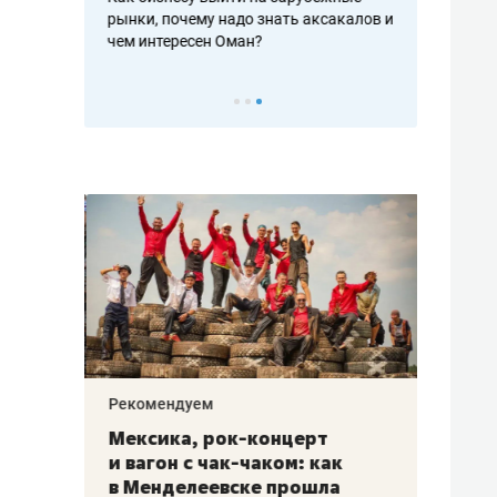
рафакте,
рынки, почему надо знать аксакалов и
о трехкратно
кредитов
чем интересен Оман?
клиентах и ч
Рекомендуем
Рекоме
ой
Мексика, рок-концерт
«Прор
и вагон с чак-чаком: как
30 ме
еским
в Менделеевске прошла
лечит