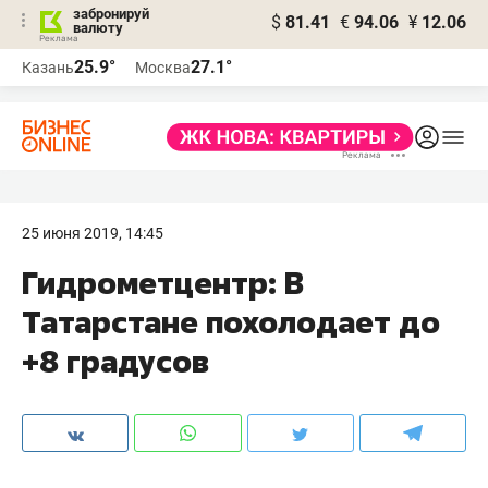
забронируй
$
81.41
€
94.06
¥
12.06
валюту
25.9°
27.1°
Казань
Москва
25 июня 2019, 14:45
Гидрометцентр: В
Татарстане похолодает до
+8 градусов