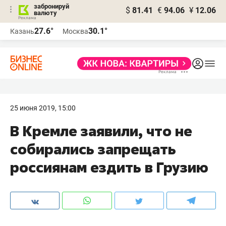
забронируй
$
81.41
€
94.06
¥
12.06
валюту
27.6°
30.1°
Казань
Москва
25 июня 2019, 15:00
В Кремле заявили, что не
собирались запрещать
россиянам ездить в Грузию