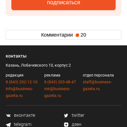
подписаться
Комментарии
20
контакты
Казань, Лобачевского 10, корпус 2
редакция
реклама
отдел персонала
8 (843) 202-12-10
8 (843) 203-48-47
staff@business-
info@business-
mir@business-
gazeta.ru
gazeta.ru
gazeta.ru
вконтакте
twitter
telegram
дзен