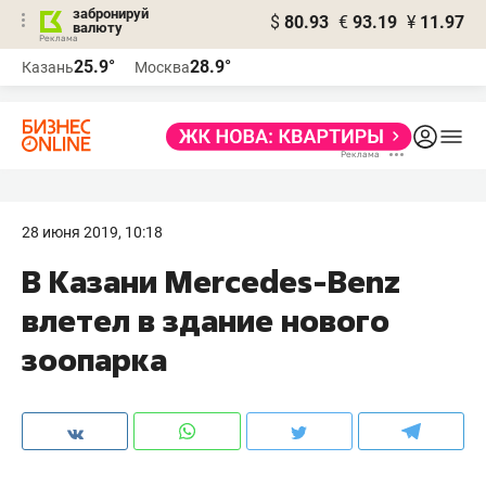
забронируй
$
80.93
€
93.19
¥
11.97
валюту
25.9°
28.9°
Казань
Москва
28 июня 2019, 10:18
​В Казани Mercedes-Benz
влетел в здание нового
зоопарка