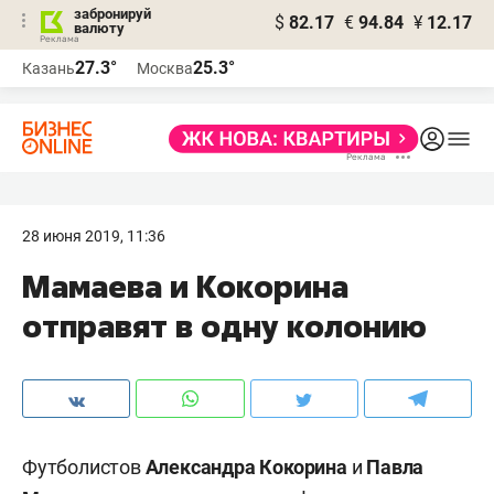
забронируй
$
82.17
€
94.84
¥
12.17
валюту
27.3°
25.3°
Казань
Москва
28 июня 2019, 11:36
Мамаева и Кокорина
отправят в одну колонию
Футболистов
Александра Кокорина
и
Павла