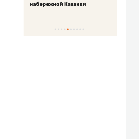
набережной Казанки
«Барк
«Рез