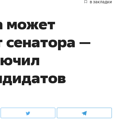
в закладки
а может
т сенатора —
лючил
андидатов