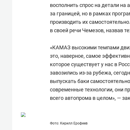
состоянием как основа
«Гонк
восполнить спрос на детали на 
антихрупких команд
за границей, но в рамках про
производить их самостоятельно
в своей речи Чемезов, назвав т
«КАМАЗ высокими темпами движ
это, наверное, самое эффективн
которое существует у нас в Ро
завозились из-за рубежа, сего
выпускать баки самостоятельно
современные технологии, они п
всего автопрома в целом», — за
Фото: Кирилл Ерофеев