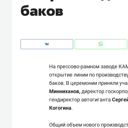
баков
На прессово-рамном заводе КА
открытие линии по производст
баков. В церемонии приняли уч
Минниханов,
директор госкорпо
гендиректор автогиганта
Серге
Рекомендуем
Рекоме
Когогина
.
и Face
Опыт выживания в дикой
Мекси
 будет
природе, работа
и ваго
Общий объем нового производств
ва»
с ментальным и физическим
в Мен