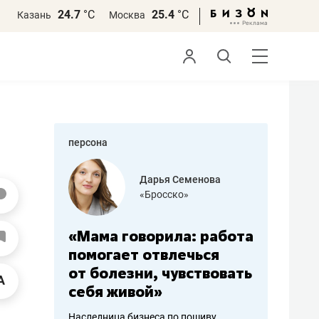
24.7
°С
25.4
°С
Казань
Москва
персона
бодец
Дарья Семенова
 решения»
«Бросско»
«Мама говорила: работа
«Не зна
вообще,
помогает отвлечься
правил,
от болезни, чувствовать
потерят
себя живой»
полгода
ирмы
Наследница бизнеса по пошиву
Как бизнесу 