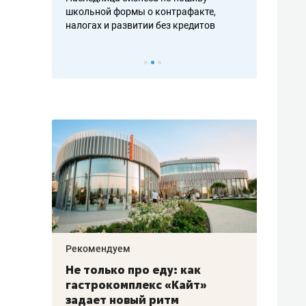
н, дотошных
школьной формы о контрафакте,
рынки, почем
осах мастеров
налогах и развитии без кредитов
чем интересе
Рекомендуем
Рекоме
аждые
Не только про еду: как
Элитн
канал»
гастрокомплекс «Кайт»
и бре
рии
задает новый ритм
гаран