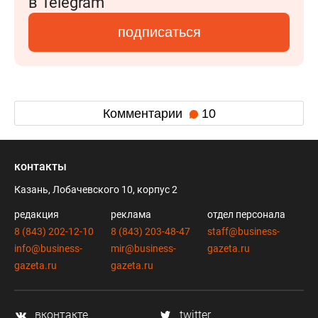
в Telegram
подписаться
Комментарии
10
контакты
Казань, Лобачевского 10, корпус 2
редакция
реклама
отдел персонала
8 (843) 202-12-10
8 (843) 203-48-47
staff@business-
info@business-
mir@business-
gazeta.ru
gazeta.ru
gazeta.ru
вконтакте
twitter