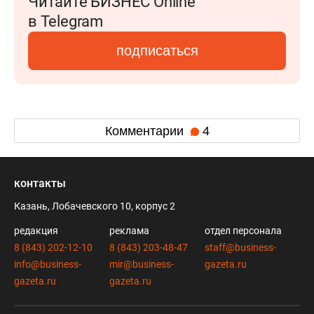
Читайте БИЗНЕС Online
в Telegram
подписаться
Комментарии
4
контакты
Казань, Лобачевского 10, корпус 2
редакция
реклама
отдел персонала
8 (843) 202-12-10
8 (843) 203-48-47
staff@business-
info@business-
mir@business-
gazeta.ru
gazeta.ru
gazeta.ru