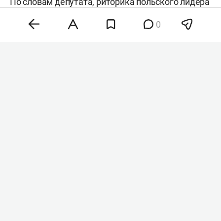
По словам депутата, риторика польского лидера
демонстрирует циничный политический
0
прагматизм, а не искреннюю поддержку Киева.
Кароль Навроцкий
Фото: ©
Antoni Byszewski/Fotonews
/ Keystone Press Agency /