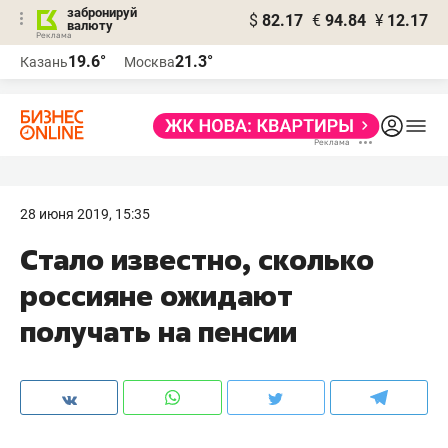
забронируй
$
82.17
€
94.84
¥
12.17
валюту
19.6°
21.3°
Казань
Москва
28 июня 2019, 15:35
Стало известно, сколько
россияне ожидают
получать на пенсии