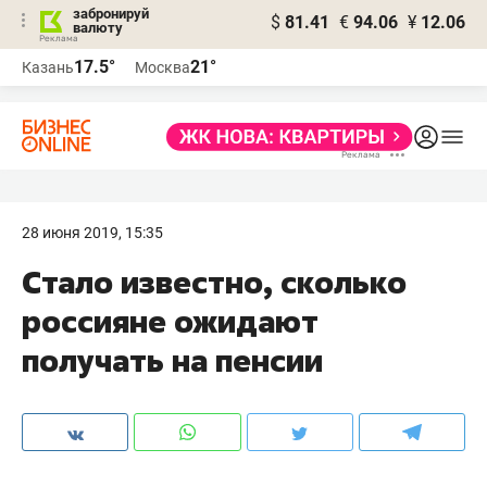
забронируй
$
81.41
€
94.06
¥
12.06
валюту
17.5°
21°
Казань
Москва
28 июня 2019, 15:35
Стало известно, сколько
россияне ожидают
получать на пенсии