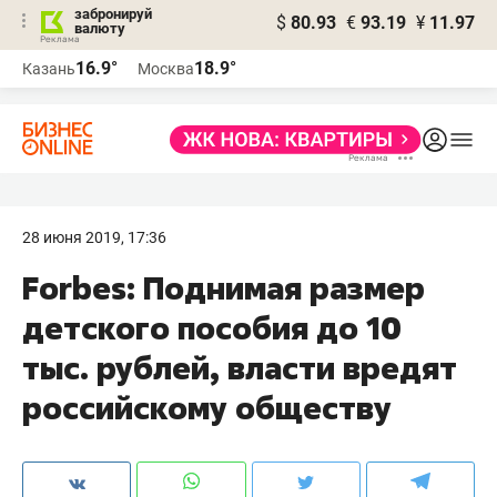
забронируй
$
80.93
€
93.19
¥
11.97
валюту
16.9°
18.9°
Казань
Москва
28 июня 2019, 17:36
Forbes: Поднимая размер
детского пособия до 10
тыс. рублей, власти вредят
российскому обществу