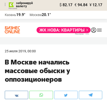
забронируй
$
82.17
€
94.84
¥
12.17
валюту
19.9°
20.1°
Казань
Москва
25 июля 2019, 00:00
В Москве начались
массовые обыски у
оппозиционеров