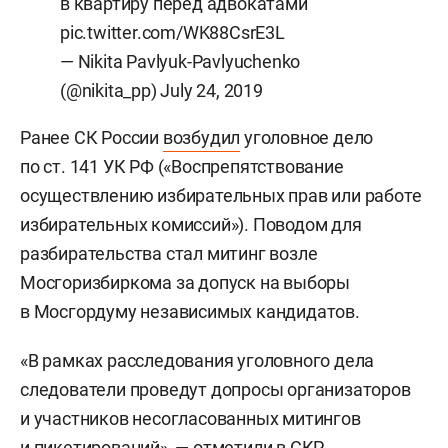
в квартиру перед адвокатами
pic.twitter.com/WK88CsrE3L
— Nikita Pavlyuk-Pavlyuchenko
(@nikita_pp)
July 24, 2019
Ранее СК России
возбудил
уголовное дело
по ст. 141 УК РФ («Воспрепятствование
осуществлению избирательных прав или работе
избирательных комиссий»). Поводом для
разбирательства стал митинг возле
Мосгоризбиркома за допуск на выборы
в Мосгордуму независимых кандидатов.
«В рамках расследования уголовного дела
следователи проведут допросы организаторов
и участников несогласованных митингов
и пикетирований», — отметили в СКР.