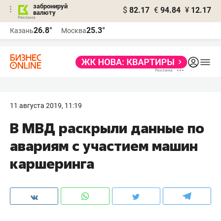
забронируй
$
82.17
€
94.84
¥
12.17
валюту
26.8°
25.3°
Казань
Москва
11 августа 2019, 11:19
В МВД раскрыли данные по
авариям с участием машин
каршеринга