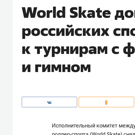
World Skate д
российских сп
к турнирам с 
и гимном
Исполнительный комитет между
роллер-спорта (World Skate) сня