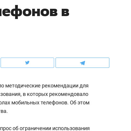
лефонов в
ов и
о трехкратном росте цен, дотошных
школьной формы о конт
клиентах и чудных запросах мастеров
налогах и развитии без 
о методические рекомендации для
зования, в которых рекомендовало
олах мобильных телефонов. Об этом
ндуем
Рекомендуем
ва.
мер до квартиры и Face
Опыт выживания в дик
сто ключа: какой будет
природе, работа
прос об ограничении использования
асность в ЖК «Нова»
с ментальным и физич