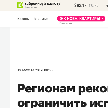
забронируй валюту
$
82.17
0.76
Казань
Закамье
Василь Мазитов
МАРТ
19 августа 2019, 08:55
«Не зная местных
Регионам рек
правил, бизнес может
потерять минимум
ограничить ис
полгода»
Как бизнесу выйти на зарубежные