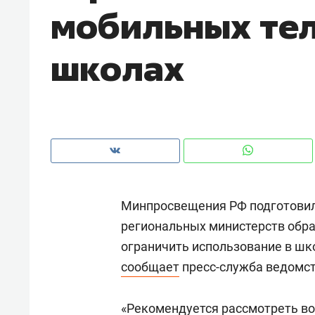
мобильных те
рынки, почему надо знать аксакал
чем интересен Оман?
школах
Минпросвещения РФ подготовил
региональных министерств обра
ограничить использование в шк
Рекомендуем
Рекоме
сообщает
пресс-служба ведомст
Как ГК «МИР ГРУПП» и ВТБ
150 ка
создают оазис жилого
ID вме
комфорта под Казанью
«Рекомендуется рассмотреть во
безоп