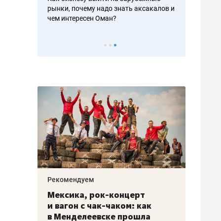
рафакте,
рынки, почему надо знать аксакалов и
о трехкратно
кредитов
чем интересен Оман?
клиентах и ч
Рекомендуем
Рекоме
ой
Мексика, рок-концерт
«Прор
и вагон с чак-чаком: как
30 ме
еским
в Менделеевске прошла
лечит