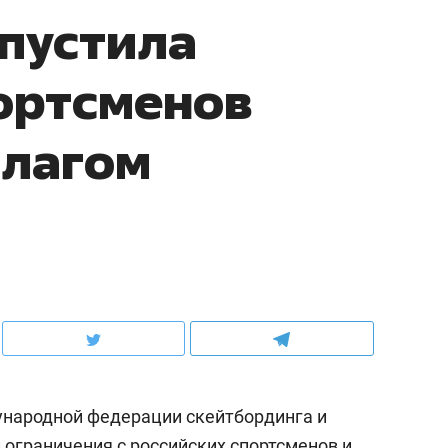
опустила
ортсменов
флагом
народной федерации скейтбординга и
л ограничения с российских спортсменов и