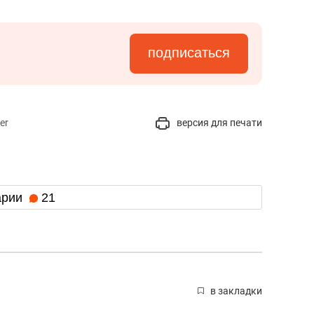
подписаться
er
версия для печати
арии
21
в закладки