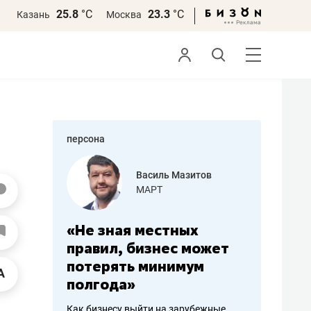
25.8
°С
23.3
°С
Казань
Москва
персона
еменова
Василь Мазитов
»
МАРТ
а: работа
«Не зная местных
«Мне лу
ечься
правил, бизнес может
не зара
вствовать
потерять минимум
чем пот
полгода»
репутац
пошиву
Как бизнесу выйти на зарубежные
Владелец от