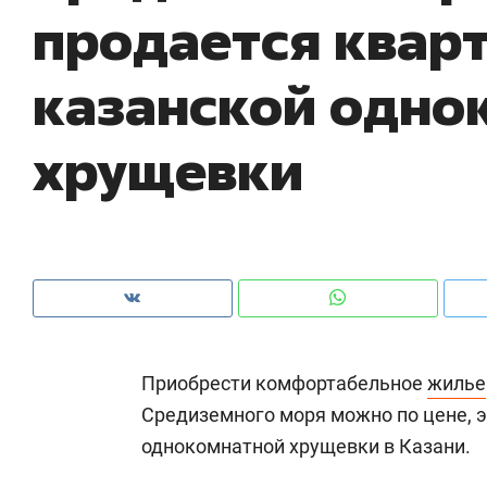
продается кварт
ры
че
казанской одно
хрущевки
Приобрести комфортабельное
жилье
Рекомендуем
Рекомендуем
Средиземного моря можно по цене, 
ce
Опыт выживания в дикой
Мексика, 
однокомнатной хрущевки в Казани.
т
природе, работа
и вагон с ч
с ментальным и физическим
в Менделе