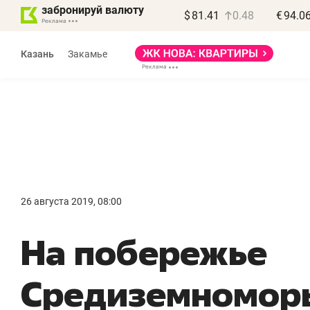
забронируй валюту
$
81.41
0.48
€
94.0
Казань
Закамье
26 августа 2019, 08:00
«
На побережье
п
п
Средиземноморь
п
Ка