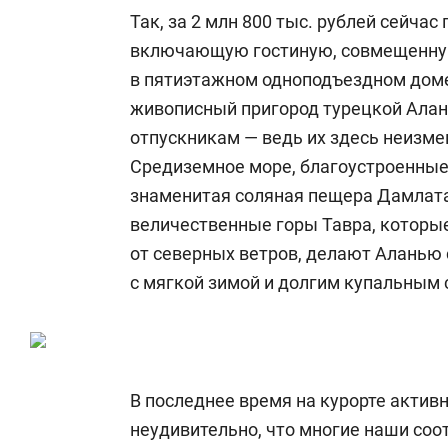
состоянием как основа
«Гонка Гер
Так, за 2 млн 800 тыс. рублей сейчас
антихрупких команд
включающую гостиную, совмещенную 
в пятиэтажном одноподъездном доме
живописный пригород турецкой Алан
отпускникам — ведь их здесь неизме
Средиземное море, благоустроенны
знаменитая соляная пещера Дамлат
величественные горы Тавра, котор
от северных ветров, делают Аланью
с мягкой зимой и долгим купальным 
В последнее время на курорте актив
неудивительно, что многие наши со