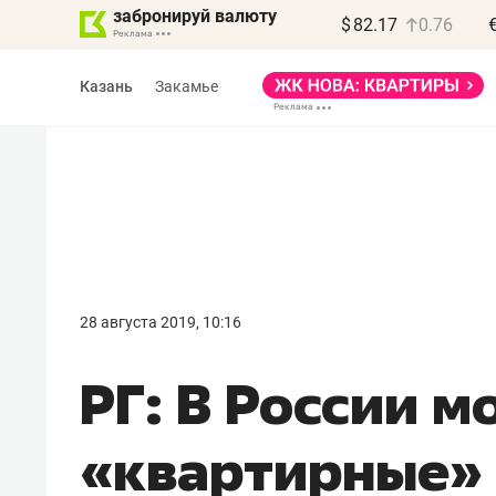
забронируй валюту
$
82.17
0.76
Казань
Закамье
Василь Мазитов
МАРТ
28 августа 2019, 10:16
«Не зная местных
РГ: В России м
правил, бизнес может
потерять минимум
«квартирные»
полгода»
Как бизнесу выйти на зарубежные