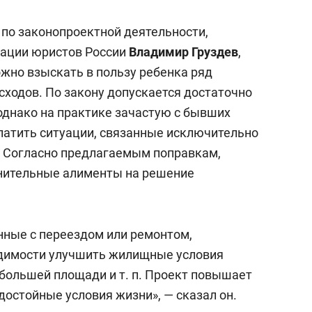
состоянием как основа
антихрупких команд
 по законопроектной деятельности,
иации юристов России
Владимир Груздев
,
ожно взыскать в пользу ребенка ряд
ходов. По закону допускается достаточно
однако на практике зачастую с бывших
латить ситуации, связанные исключительно
. Согласно предлагаемым поправкам,
нительные алименты на решение
нные с переездом или ремонтом,
димости улучшить жилищные условия
 большей площади
и т. п.
Проект повышает
достойные условия жизни», — сказал он.