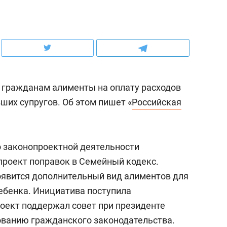
ов и
о трехкратном росте цен, дотошных
школьной формы о конт
клиентах и чудных запросах мастеров
налогах и развитии без 
ь гражданам алименты на оплату расходов
ших супругов. Об этом пишет «
Российская
 законопроектной деятельности
роект поправок в Семейный кодекс.
появится дополнительный вид алиментов для
ндуем
Рекомендуем
ебенка. Инициатива поступила
мер до квартиры и Face
Опыт выживания в дик
роект поддержал совет при президенте
сто ключа: какой будет
природе, работа
ованию гражданского законодательства.
асность в ЖК «Нова»
с ментальным и физич