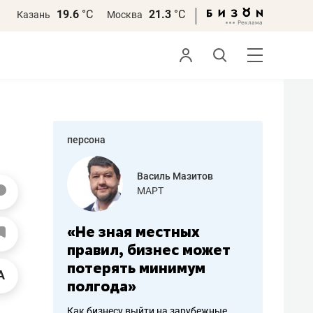
19.6
°С
21.3
°С
Казань
Москва
персона
еменова
Василь Мазитов
»
МАРТ
а: работа
«Не зная местных
«Мне лу
ечься
правил, бизнес может
не зара
вствовать
потерять минимум
чем пот
полгода»
репутац
пошиву
Как бизнесу выйти на зарубежные
Владелец от