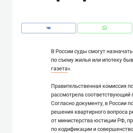
рынки, почему надо знать аксакал
чем интересен Оман?
В России суды смогут назначат
по съему жилья или ипотеку быв
газета
».
Правительственная комиссия по
рассмотрела соответствующий п
Согласно документу, в России 
Рекомендуем
Рекоме
решения квартирного вопроса р
Как ГК «МИР ГРУПП» и ВТБ
150 ка
от министерства юстиции РФ, п
создают оазис жилого
ID вме
по кодификации и совершенств
комфорта под Казанью
безоп