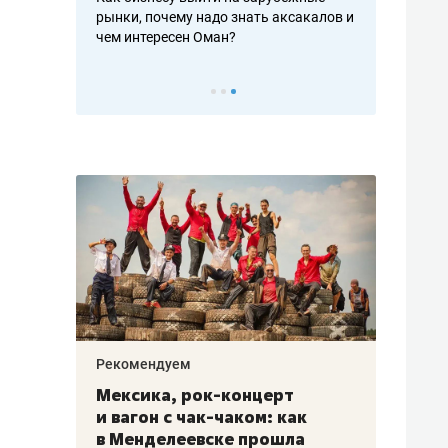
рафакте,
рынки, почему надо знать аксакалов и
о трехкратно
кредитов
чем интересен Оман?
клиентах и ч
Рекомендуем
Рекоме
ой
Мексика, рок-концерт
«Прор
и вагон с чак-чаком: как
30 ме
еским
в Менделеевске прошла
лечит